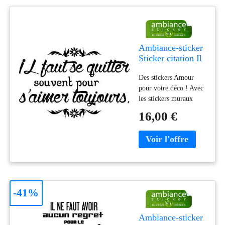
stickers muraux
citation, c'est la
richesse des mots pour
une décoration tenda
Ambiance-sticker
Sticker citation Il
faut se quitter
Des stickers Amour
souvent
pour votre déco ! Avec
les stickers muraux
Amouret ce sticker Il
16,00 €
faut se quitter souvent
pour s'aimer toujours,
vous pourrez enfin
décorer l'intérieur de
votre chambre à votre
guise ! Apportez une
touche de romantisme
-41%
dans votre maison avec
ce sticker Il faut quitter
souvent pour
Ambiance-sticker