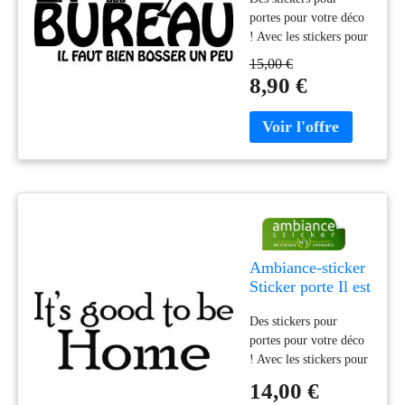
faut bien...
portes pour votre déco
! Avec les stickers pour
portes repérenstant un
15,00 €
Sticker porte citation
8,90 €
Bureau il faut bien...,
vous pourrez enfin
décorer l'intérieur de
votre appartement ou
maison à votre guise !
Préservez la bonne
ambiance et apportez
plus d'humour chez
vous en choisissan
Ambiance-sticker
Sticker porte Il est
bon d'être à la
Des stickers pour
maison
portes pour votre déco
! Avec les stickers pour
portes et ce sticker
14,00 €
pour portes Il est bon