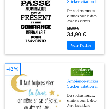
Sticker citation il
ne faut avoir
Des stickers muraux
aucun regret pour
citations pour la déco !
le passé
Avec les stickers
citation et ce Sticker
59,00 €
citation il ne faut avoir
34,90 €
aucun regret pour le
passé, vous pourrez
enfin décorer l'intérieur
de votre maison à votre
guise avec leur aide !
Les stickers muraux
citation, c'est la
-42%
richesse des mots pour
une décorat
Ambiance-sticker
Sticker citation il
faut toujours viser
Des stickers muraux
la lune design -
citations pour la déco !
Oscar Wilde
Avec les stickers