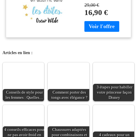
citation multicolore et
29,00 €
ce Sticker citation il
16,90 €
faut toujours viser la
lune design - Oscar
Wilde, vous pourrez
enfin décorer l'intérieur
de votre maison à votre
guise avec leur aide !
Articles en lien :
Les stickers muraux
citation, c'est la
richesse des m
3 étapes pour habiller
Conseils de style pour
Comment porter des
votre princesse façon
les femmes : Quelles…
tongs avec élégance ?
Disney
4 conseils efficaces pour
Chaussures adaptées
ne pas avoir froid en
pour combinaisons et
4 cadeaux pour un