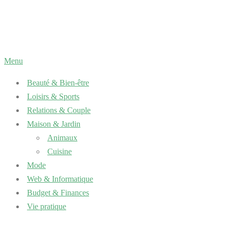
Aller
au
contenu
Menu
Beauté & Bien-être
Loisirs & Sports
Relations & Couple
Maison & Jardin
Animaux
Cuisine
Mode
Web & Informatique
Budget & Finances
Vie pratique