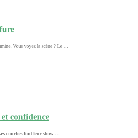
fure
illumine. Vous voyez la scène ? Le …
 et confidence
Les courbes font leur show
…