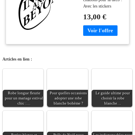
Avec les stickers
citation et ce sticker To
13,00 €
infinity and beyond,
vous pourrez enfin
décorer l'intérieur de
votre cuisine à votre
guise avec leur aide !
Trouvez l'inspiration et
optez pour le style qui
Articles en lien :
vous convient le mieux
pour améliorer votre
vie en ch
Robe longue fleurie
Pour quelles occasions
Le guide ultime pour
pour un mariage estival
adopter une robe
choisir la robe
chic :…
blanche bohème ?
blanche…