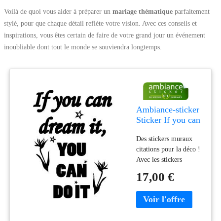
Voilà de quoi vous aider à préparer un
mariage thématique
parfaitement
stylé, pour que chaque détail reflète votre vision. Avec ces conseils et
inspirations, vous êtes certain de faire de votre grand jour un événement
inoubliable dont tout le monde se souviendra longtemps.
Ambiance-sticker
Sticker If you can
dream it, you can
Des stickers muraux
do it II
citations pour la déco !
Avec les stickers
citation et ce sticker If
17,00 €
you can dream it, you
can do it II, vous
pourrez enfin décorer
l'intérieur de votre