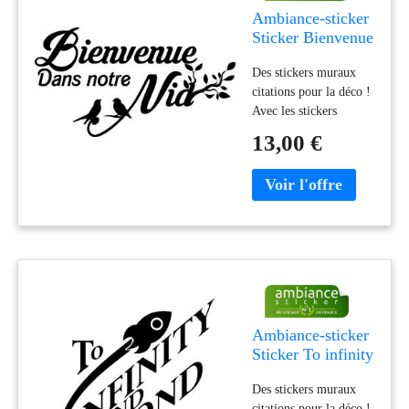
vie en chois
Ambiance-sticker
Sticker Bienvenue
dans notre nid
Des stickers muraux
citations pour la déco !
Avec les stickers
citation et ce Sticker
13,00 €
Bienvenue dans notre
nid, vous pourrez enfin
décorer l'intérieur de
votre cuisine à votre
guise avec leur aide !
Trouvez l'inspiration et
optez pour le style qui
vous convient le mieux
pour améliorer votre
vie en
Ambiance-sticker
Sticker To infinity
and beyond
Des stickers muraux
citations pour la déco !