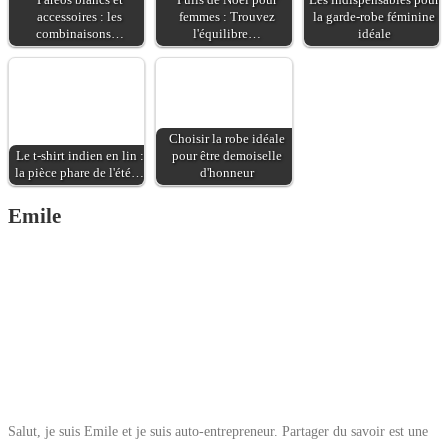
Paréos blancs et
Pulls de Noël pour
Les indispensables pour
accessoires : les
femmes : Trouvez
la garde-robe féminine
combinaisons…
l'équilibre…
idéale
Choisir la robe idéale
Le t-shirt indien en lin :
pour être demoiselle
la pièce phare de l'été…
d'honneur
Emile
Salut, je suis Emile et je suis auto-entrepreneur. Partager du savoir est une