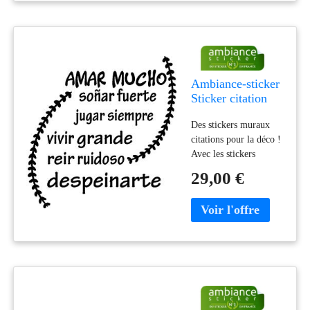
cuisine à votre guise
avec leur aide !
Trouvez l'inspiration et
optez pour le style qui
vous convient le mieux
pour améliorer
Ambiance-sticker
Sticker citation
Amar Mucho
Des stickers muraux
citations pour la déco !
Avec les stickers
citation et ce Sticker
29,00 €
citation Amar Mucho,
vous pourrez enfin
décorer l'intérieur de
votre cuisine à votre
guise avec leur aide !
Trouvez l'inspiration et
optez pour le style qui
vous convient le mieux
pour améliorer votre