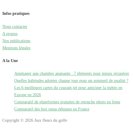
Infos pratiques
Nous contacter
A propos
Nos publications
Mentions légales
A la Une
Aménager une chambre apaisante : 7 éléments pour mieux récupérer
Quelles habitudes adopter chaque jour pour un sommeil de qualité ?
Les 6 meilleures cartes du courant-jet pour anticiper la météo en
Europe en 2026
Comparatif de plateformes gratuites de retouche photo en ligne
Comparatif des box repas éthiques en France
Copyright © 2026 Aux fleurs du golfe