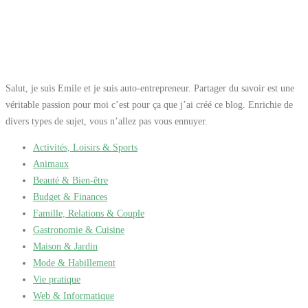
Salut, je suis Emile et je suis auto-entrepreneur. Partager du savoir est une
véritable passion pour moi c’est pour ça que j’ai créé ce blog. Enrichie de
divers types de sujet, vous n’allez pas vous ennuyer.
Activités, Loisirs & Sports
Animaux
Beauté & Bien-être
Budget & Finances
Famille, Relations & Couple
Gastronomie & Cuisine
Maison & Jardin
Mode & Habillement
Vie pratique
Web & Informatique