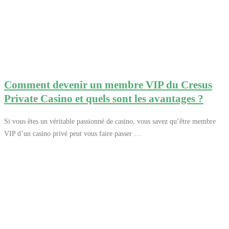
Comment devenir un membre VIP du Cresus
Private Casino et quels sont les avantages ?
Si vous êtes un véritable passionné de casino, vous savez qu’être membre
VIP d’un casino privé peut vous faire passer …