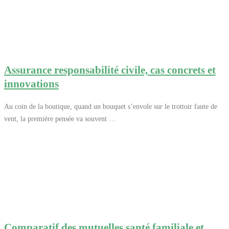
Assurance responsabilité civile, cas concrets et
innovations
Au coin de la boutique, quand un bouquet s’envole sur le trottoir faute de
vent, la première pensée va souvent …
Comparatif des mutuelles santé familiale et