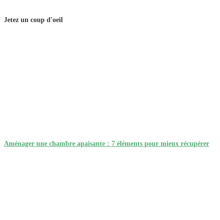
Jetez un coup d'oeil
Aménager une chambre apaisante : 7 éléments pour mieux récupérer