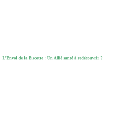
L’Envol de la Biscotte : Un Allié santé à redécouvrir ?