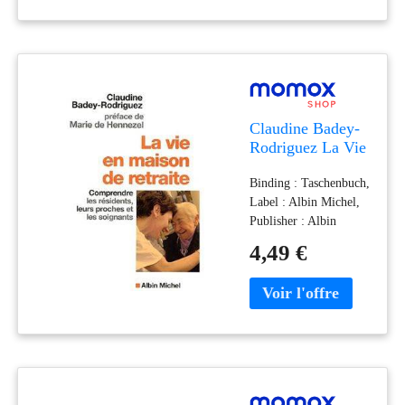
publicationDate : 2003-
12-26, authors :
Laurent Bailly, ISBN :
2840013843
Claudine Badey-
Rodriguez La Vie
En Maison De
Binding : Taschenbuch,
Retraite :
Label : Albin Michel,
Comprendre Les
Publisher : Albin
Résidents, Leurs
Michel, medium :
Proches Et Les
4,49 €
Taschenbuch,
Soignants
numberOfPages : 256,
publicationDate : 2003-
02-20, authors :
Claudine Badey-
Rodriguez, languages :
french, ISBN :
2226136231