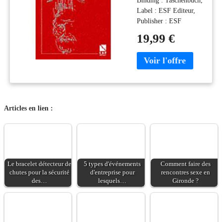
Retraite : Une
Label : ESF Editeur,
Lecture
Publisher : ESF
Systématique Du
Editeur,
Temps De
19,99 €
NumberOfItems : 1,
L'Accueil
medium : Taschenbuch,
publicationDate : 2012-
02-09, authors :
Thierry Darnaud,
languages : french,
ISBN : 2710123436
Articles en lien :
Le bracelet détecteur de
5 types d'événements
Comment faire des
chutes pour la sécurité
d'entreprise pour
rencontres sexe en
des…
lesquels…
Gironde ?