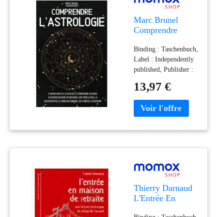
Marc Brunel
Comprendre
L'Astrologie: Le
Binding : Taschenbuch,
Grand Guide De
Label : Independently
L’astrologie, Se
published, Publisher :
Comprendre Soi-
Independently
Même, Découvrir
13,97 €
published, medium :
Son Signe
Taschenbuch,
Astrologique, Son
numberOfPages : 192,
Thème Astral, La
publicationDate : 2022-
Relation Entre
09-19, authors : Marc
Les Signes Du
Brunel, publishers :
Zodiaque, Les
Pénombre Édition
Planètes, Les
Maisons
Thierry Darnaud
L'Entrée En
Maison De
Binding : Taschenbuch,