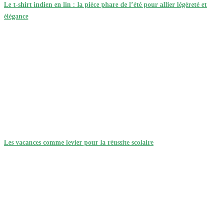
Le t-shirt indien en lin : la pièce phare de l’été pour allier légèreté et
élégance
Les vacances comme levier pour la réussite scolaire