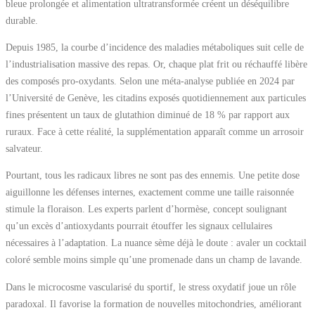
bleue prolongée et alimentation ultratransformée créent un déséquilibre
durable.
Depuis 1985, la courbe d’incidence des maladies métaboliques suit celle de
l’industrialisation massive des repas. Or, chaque plat frit ou réchauffé libère
des composés pro-oxydants. Selon une méta-analyse publiée en 2024 par
l’Université de Genève, les citadins exposés quotidiennement aux particules
fines présentent un taux de glutathion diminué de 18 % par rapport aux
ruraux. Face à cette réalité, la supplémentation apparaît comme un arrosoir
salvateur.
Pourtant, tous les radicaux libres ne sont pas des ennemis. Une petite dose
aiguillonne les défenses internes, exactement comme une taille raisonnée
stimule la floraison. Les experts parlent d’hormèse, concept soulignant
qu’un excès d’antioxydants pourrait étouffer les signaux cellulaires
nécessaires à l’adaptation. La nuance sème déjà le doute : avaler un cocktail
coloré semble moins simple qu’une promenade dans un champ de lavande.
Dans le microcosme vascularisé du sportif, le stress oxydatif joue un rôle
paradoxal. Il favorise la formation de nouvelles mitochondries, améliorant