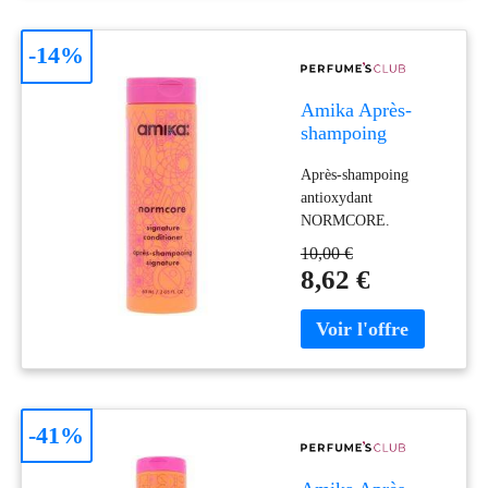
-14%
Amika Après-
shampoing
antioxydant
Après-shampoing
Normcore 60 ml
antioxydant
NORMCORE.
Hydratant et nutritif.
10,00 €
Les tendances: Karité,
8,62 €
Coco. Green beauty:
Végétalien, Sans
cruauté
-41%