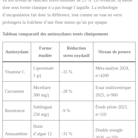
dose sous forme classique n’a pas bougé l’aiguille. La technologie
d’encapsulation fait donc la différence, tout comme un vase en verre
prolongera la fraîcheur d’une fleur mieux qu’un pot opaque.
Tableau comparatif des antioxydants testés cliniquement
Forme
Réduction
Antioxydant
Niveau de preuve
étudiée
stress oxydatif
Liposomale
Méta-analyse 2024,
Vitamine C
-15 %
1 g/j
n=4200
Micellaire
Essai multicentrique
Curcumine
-28 %
300 mg/j
2025, n=960
Sublingual
Étude pilote 2023,
Resvératrol
-9 %
250 mg/j
n=110
Huile
Double aveugle
Astaxanthine
d’algue 12
-31 %
2026, n=250