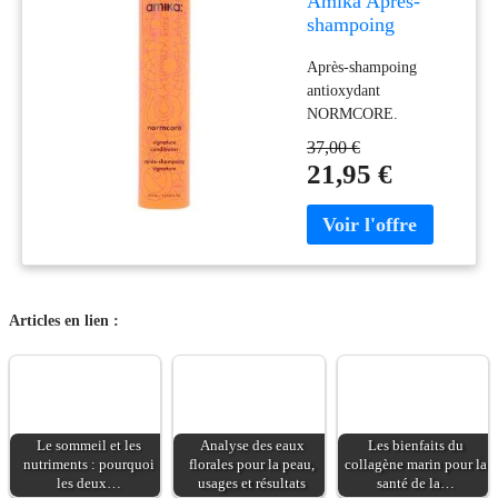
Amika Après-
shampoing
antioxydant
Après-shampoing
Normcore 275 ml
antioxydant
NORMCORE.
Hydratant et nutritif.
37,00 €
Formulation: Sans
21,95 €
paraben, Sans sulfate.
Ingrédients: Vitamine
C. Les tendances:
Vitamina C, Karité,
Coco. Green beauty:
Végétalien, Sans
Articles en lien :
cruauté
Le sommeil et les
Analyse des eaux
Les bienfaits du
nutriments : pourquoi
florales pour la peau,
collagène marin pour la
les deux…
usages et résultats
santé de la…