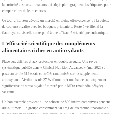
la curiosité des consommateurs qui, déjà, photographient les étiquettes pour
comparer lors de leurs courses.
Ce tour d’horizon dévoile un marché en pleine effervescence, où la palette
de couleurs rivalise avec les bouquets printaniers. Reste à vérifier si la
flamboyance visuelle correspond à une efficacité scientifique authentique.
L’efficacité scientifique des compléments
alimentaires riches en antioxydants
Place aux chiffres et aux protocoles en double aveugle. Une revue
systématique publiée dans « Clinical Nutrition Advances » (mai 2025) a
passé au crible 312 essais contrôlés randomisés sur les suppléments
antioxydants. Verdict : seuls 27 % démontrent une baisse statistiquement
significative du stress oxydatif mesuré par la MDA (malondialdéhyde)
sanguine.
Un bon exemple provient d’une cohorte de 800 infirmières suivies pendant
dix-huit mois. Le groupe consommant 500 mg de quercétine liposomale a
vu son niveau de radicaux libres diminuer de 23 %. En revanche, la même