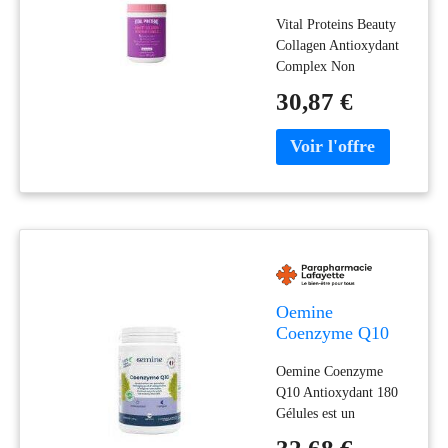
Antioxydant
Vital Proteins Beauty
Complex Non
Collagen Antioxydant
Aromatisé 315 g -
Complex Non
Pot
Aromatisé 315 g est
30,87 €
formulé pour préserver
la jeunesse de la peauIl
associe une haute
concentration de
peptides de collagène à
de l’acide hyaluronique
pour
Oemine
Coenzyme Q10
Antioxydant 180
Oemine Coenzyme
Gélules - Pot 1
Q10 Antioxydant 180
Gélules est un
complément