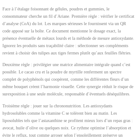
Face à l’étalage foisonnant de gélules, poudres et gummies, le
consommateur cherche un fil d’Ariane. Première règle : vérifier le certificat
d’analyse (CoA) du lot. Les marques sérieuses le fournissent via un QR
code apposé sur la boîte. Ce document mentionne le dosage exact, la
présence éventuelle de métaux lourds et la méthode de mesure antioxydante.
Ignorez les produits sans traçabilité claire : sélectionner ses compléments
revient à choisir des tulipes aux tiges fermes plutôt qu’aux feuilles flétries.
Deuxième règle : privilégier une matrice alimentaire intégrale quand c’est
possible. Le cacao cru et la poudre de myrtille renferment un spectre
complet de polyphénols qui coopèrent, comme les différentes fleurs d’un
même bouquet créent l’harmonie visuelle. Cette synergie réduit le risque de
surexposition à une seule molécule, responsable d’éventuels déséquilibres.
Troisième règle : jouer sur la chrononutrition. Les antioxydants
hydrosolubles comme la vitamine C se tolèrent bien au matin. Les
liposolubles tels que l’astaxanthine se profitent mieux lors d’un repas gras :
avocat, huile d’olive ou quelques noix. Ce rythme optimise l’absorption et
évite le reflux, tout comme arroser selon l’ensoleillement préserve un