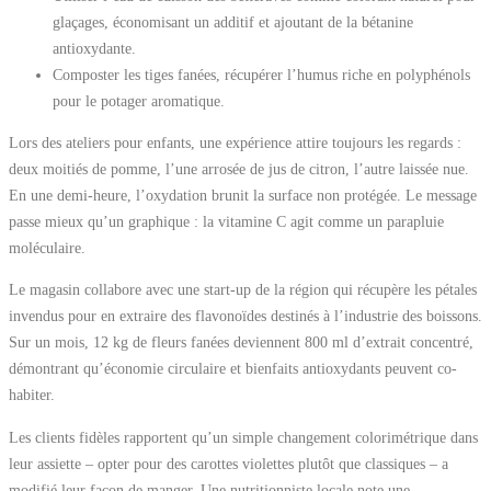
glaçages, économisant un additif et ajoutant de la bétanine
antioxydante.
Composter les tiges fanées, récupérer l’humus riche en polyphénols
pour le potager aromatique.
Lors des ateliers pour enfants, une expérience attire toujours les regards :
deux moitiés de pomme, l’une arrosée de jus de citron, l’autre laissée nue.
En une demi-heure, l’oxydation brunit la surface non protégée. Le message
passe mieux qu’un graphique : la vitamine C agit comme un parapluie
moléculaire.
Le magasin collabore avec une start-up de la région qui récupère les pétales
invendus pour en extraire des flavonoïdes destinés à l’industrie des boissons.
Sur un mois, 12 kg de fleurs fanées deviennent 800 ml d’extrait concentré,
démontrant qu’économie circulaire et bienfaits antioxydants peuvent co-
habiter.
Les clients fidèles rapportent qu’un simple changement colorimétrique dans
leur assiette – opter pour des carottes violettes plutôt que classiques – a
modifié leur façon de manger. Une nutritionniste locale note une