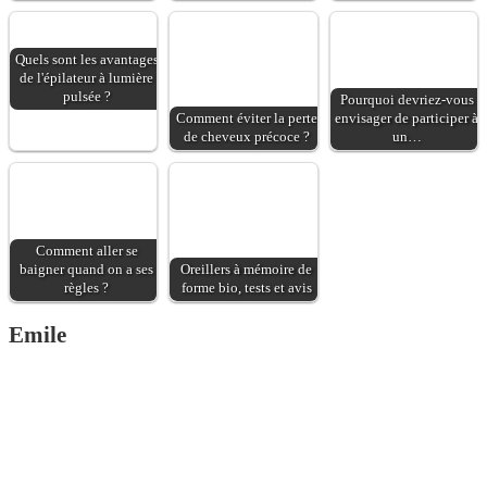
Quels sont les avantages
de l'épilateur à lumière
pulsée ?
Pourquoi devriez-vous
Comment éviter la perte
envisager de participer à
de cheveux précoce ?
un…
Comment aller se
baigner quand on a ses
Oreillers à mémoire de
règles ?
forme bio, tests et avis
Emile