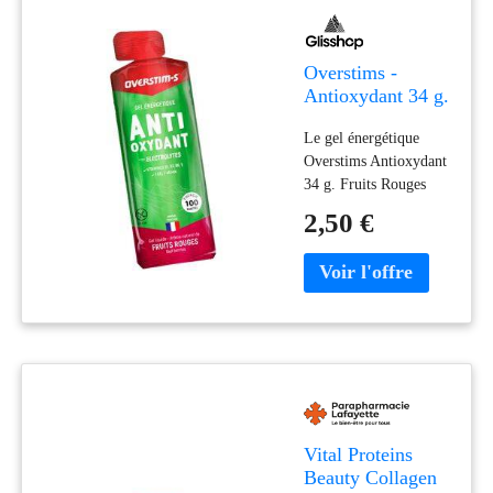
Overstims -
Antioxydant 34 g.
Fruits Rouges -
Le gel énergétique
Gel Energétique
Overstims Antioxydant
34 g. Fruits Rouges
offre un apport rapide
2,50 €
en énergie, idéal pour
soutenir l’effort
prolongé des sportifs
exigeants.
Vital Proteins
Beauty Collagen