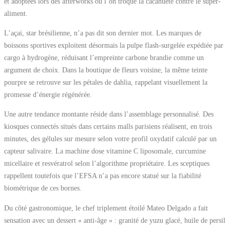
et adoptées lors des afterworks où l’on troque la cacahuète contre le super-
aliment.
L’açai, star brésilienne, n’a pas dit son dernier mot. Les marques de
boissons sportives exploitent désormais la pulpe flash-surgelée expédiée par
cargo à hydrogène, réduisant l’empreinte carbone brandie comme un
argument de choix. Dans la boutique de fleurs voisine, la même teinte
pourpre se retrouve sur les pétales de dahlia, rappelant visuellement la
promesse d’énergie régénérée.
Une autre tendance montante réside dans l’assemblage personnalisé. Des
kiosques connectés situés dans certains malls parisiens réalisent, en trois
minutes, des gélules sur mesure selon votre profil oxydatif calculé par un
capteur salivaire. La machine dose vitamine C liposomale, curcumine
micellaire et resvératrol selon l’algorithme propriétaire. Les sceptiques
rappellent toutefois que l’EFSA n’a pas encore statué sur la fiabilité
biométrique de ces bornes.
Du côté gastronomique, le chef triplement étoilé Mateo Delgado a fait
sensation avec un dessert « anti-âge » : granité de yuzu glacé, huile de persil