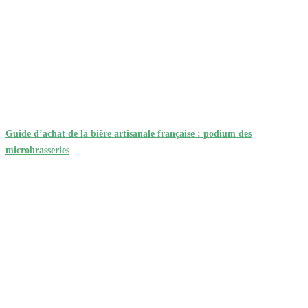
Guide d’achat de la bière artisanale française : podium des
microbrasseries