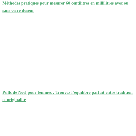
Méthodes pratiques pour mesurer 60 centilitres en millilitres avec ou
sans verre doseur
Pulls de Noël pour femmes : Trouvez l’équilibre parfait entre tradition
et originalité