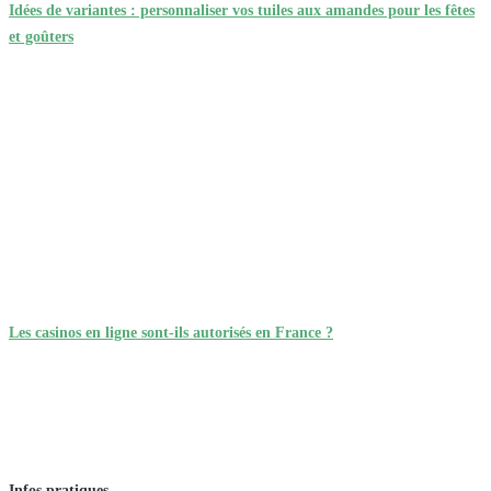
Idées de variantes : personnaliser vos tuiles aux amandes pour les fêtes
et goûters
Les casinos en ligne sont-ils autorisés en France ?
Infos pratiques