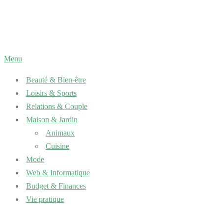
Aller
au
contenu
Menu
Beauté & Bien-être
Loisirs & Sports
Relations & Couple
Maison & Jardin
Animaux
Cuisine
Mode
Web & Informatique
Budget & Finances
Vie pratique