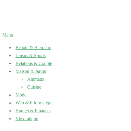
Aller
au
contenu
Menu
Beauté & Bien-être
Loisirs & Sports
Relations & Couple
Maison & Jardin
Animaux
Cuisine
Mode
Web & Informatique
Budget & Finances
Vie pratique