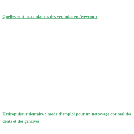
Quelles sont les tendances des vérandas en Aveyron ?
Hydropulseur dentaire : mode d’emploi pour un nettoyage optimal des
dents et des gencives