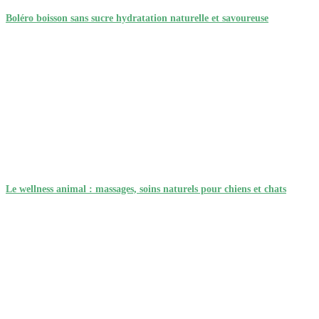
Boléro boisson sans sucre hydratation naturelle et savoureuse
Le wellness animal : massages, soins naturels pour chiens et chats