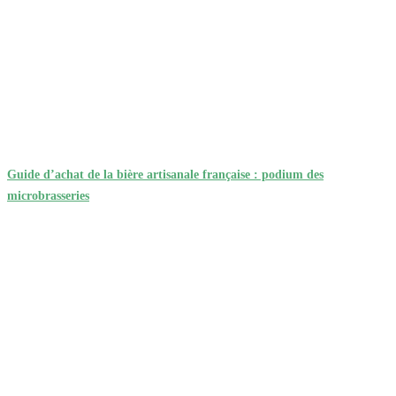
Guide d’achat de la bière artisanale française : podium des
microbrasseries