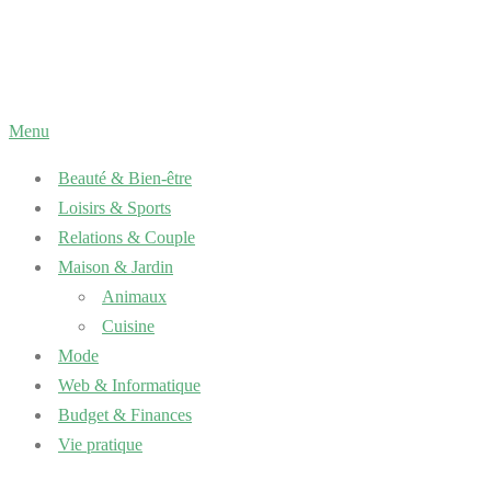
Aller
au
contenu
Menu
Beauté & Bien-être
Loisirs & Sports
Relations & Couple
Maison & Jardin
Animaux
Cuisine
Mode
Web & Informatique
Budget & Finances
Vie pratique