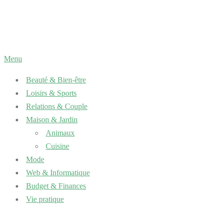
Aller
au
contenu
Menu
Beauté & Bien-être
Loisirs & Sports
Relations & Couple
Maison & Jardin
Animaux
Cuisine
Mode
Web & Informatique
Budget & Finances
Vie pratique