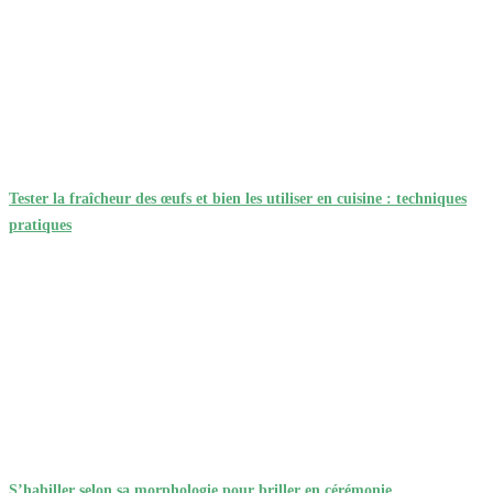
Tester la fraîcheur des œufs et bien les utiliser en cuisine : techniques
pratiques
S’habiller selon sa morphologie pour briller en cérémonie