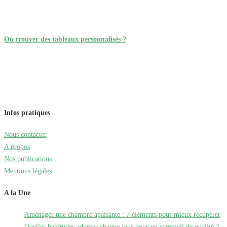
Où trouver des tableaux personnalisés ?
Infos pratiques
Nous contacter
A propos
Nos publications
Mentions légales
A la Une
Aménager une chambre apaisante : 7 éléments pour mieux récupérer
Quelles habitudes adopter chaque jour pour un sommeil de qualité ?