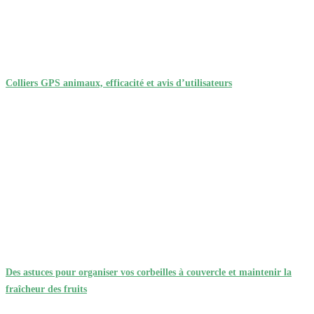
Colliers GPS animaux, efficacité et avis d’utilisateurs
Des astuces pour organiser vos corbeilles à couvercle et maintenir la
fraîcheur des fruits