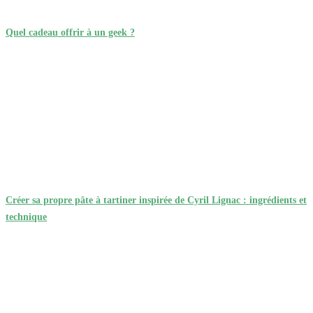
Quel cadeau offrir à un geek ?
Créer sa propre pâte à tartiner inspirée de Cyril Lignac : ingrédients et
technique