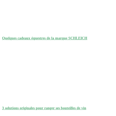
Quelques cadeaux équestres de la marque SCHLEICH
3 solutions originales pour ranger ses bouteilles de vin