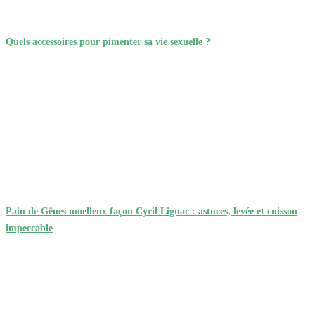
Quels accessoires pour pimenter sa vie sexuelle ?
Pain de Gênes moelleux façon Cyril Lignac : astuces, levée et cuisson
impeccable