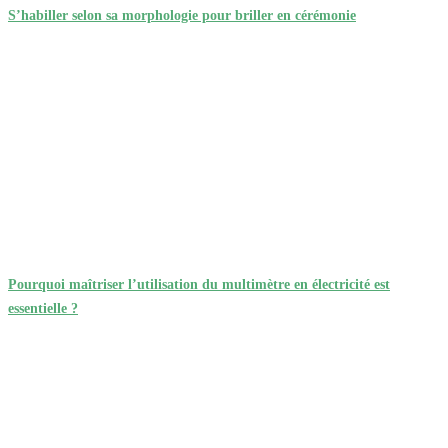
S’habiller selon sa morphologie pour briller en cérémonie
Pourquoi maîtriser l’utilisation du multimètre en électricité est
essentielle ?