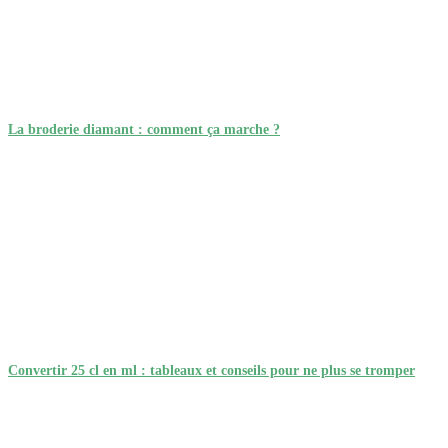
La broderie diamant : comment ça marche ?
Convertir 25 cl en ml : tableaux et conseils pour ne plus se tromper