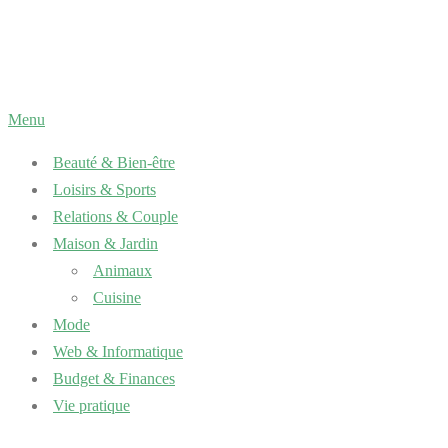
Aller
au
contenu
Menu
Beauté & Bien-être
Loisirs & Sports
Relations & Couple
Maison & Jardin
Animaux
Cuisine
Mode
Web & Informatique
Budget & Finances
Vie pratique