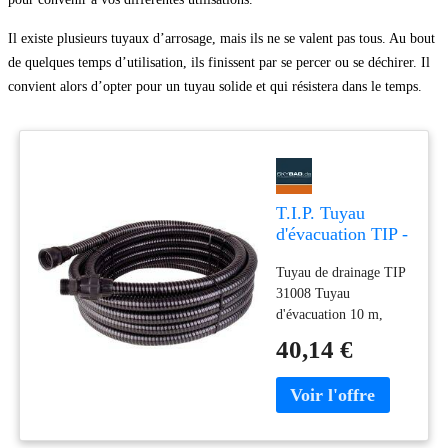
Il existe plusieurs tuyaux d’arrosage, mais ils ne se valent pas tous. Au bout
de quelques temps d’utilisation, ils finissent par se percer ou se déchirer. Il
convient alors d’opter pour un tuyau solide et qui résistera dans le temps.
T.I.P. Tuyau
d'évacuation TIP -
10 m, pour
Tuyau de drainage TIP
pompes,
31008 Tuyau
extensible à
d'évacuation 10 m,
l'infini, avec
plastique Tuyau de
raccords, 31008
40,14 €
drainage efficace pour
pompes submersibles :
drainage optimal pour
étangs et piscines Notre
tuyau de vidange pour