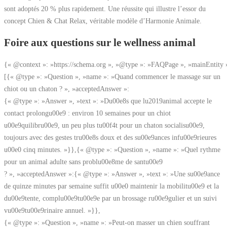
sont adoptés 20 % plus rapidement. Une réussite qui illustre l’essor du
concept Chien & Chat Relax, véritable modèle d’Harmonie Animale.
Foire aux questions sur le wellness animal
{« @context »: »https://schema.org », »@type »: »FAQPage », »mainEntity 
[{« @type »: »Question », »name »: »Quand commencer le massage sur un
chiot ou un chaton ? », »acceptedAnswer »:
{« @type »: »Answer », »text »: »Du00e8s que lu2019animal accepte le
contact prolongu00e9 : environ 10 semaines pour un chiot
u00e9quilibru00e9, un peu plus tu00f4t pour un chaton socialisu00e9,
toujours avec des gestes tru00e8s doux et des su00e9ances infu00e9rieures
u00e0 cinq minutes. »}},{« @type »: »Question », »name »: »Quel rythme
pour un animal adulte sans problu00e8me de santu00e9
? », »acceptedAnswer »:{« @type »: »Answer », »text »: »Une su00e9ance
de quinze minutes par semaine suffit u00e0 maintenir la mobilitu00e9 et la
du00e9tente, complu00e9tu00e9e par un brossage ru00e9gulier et un suivi
vu00e9tu00e9rinaire annuel. »}},
{« @type »: »Question », »name »: »Peut-on masser un chien souffrant