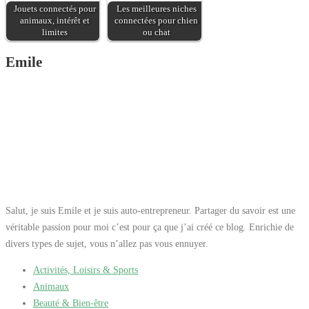
volaille. Elle
Jouets connectés pour
Les meilleures niches
conviendra ainsi
animaux, intérêt et
connectées pour chien
parfaitement aux chiens
limites
ou chat
sensibles et à la
Emile
recherche d'une recette
de croquettes sans
protéine de boeuf ni de
volaille.
Salut, je suis Emile et je suis auto-entrepreneur. Partager du savoir est une
véritable passion pour moi c’est pour ça que j’ai créé ce blog. Enrichie de
divers types de sujet, vous n’allez pas vous ennuyer.
Activités, Loisirs & Sports
Animaux
Beauté & Bien-être