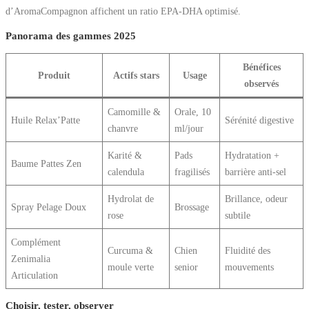
d’AromaCompagnon affichent un ratio EPA-DHA optimisé.
Panorama des gammes 2025
Bénéfices
Produit
Actifs stars
Usage
observés
Camomille &
Orale, 10
Huile Relax’Patte
Sérénité digestive
chanvre
ml/jour
Karité &
Pads
Hydratation +
Baume Pattes Zen
calendula
fragilisés
barrière anti-sel
Hydrolat de
Brillance, odeur
Spray Pelage Doux
Brossage
rose
subtile
Complément
Curcuma &
Chien
Fluidité des
Zenimalia
moule verte
senior
mouvements
Articulation
Choisir, tester, observer