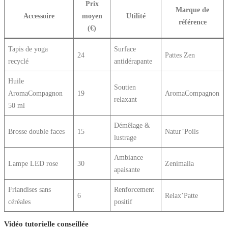
Prix
Marque de
Accessoire
moyen
Utilité
référence
(€)
Tapis de yoga
Surface
24
Pattes Zen
recyclé
antidérapante
Huile
Soutien
AromaCompagnon
19
AromaCompagnon
relaxant
50 ml
Démêlage &
Brosse double faces
15
Natur’Poils
lustrage
Ambiance
Lampe LED rose
30
Zenimalia
apaisante
Friandises sans
Renforcement
6
Relax’Patte
céréales
positif
Vidéo tutorielle conseillée