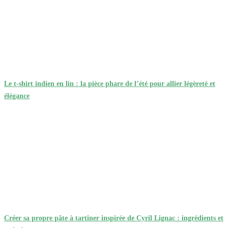
Le t-shirt indien en lin : la pièce phare de l’été pour allier légèreté et
élégance
Créer sa propre pâte à tartiner inspirée de Cyril Lignac : ingrédients et