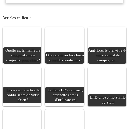
parfaitement équilibrés,
dans le saumon.Toutes
cette recette aidera
nos recettes sont
votre chiot dans ses
conçues à partir de
Articles en lien :
apprentissage et l'aidera
protéines animales de
à apprendre rapidement
très haute qualité,
à devenir un grand
auxquelles sont ajoutés
chien au top de sa
un mélange de
forme.Le taux de
délicieux légumes, de
protéines, de matières
Quelle est la meilleure
Améliorer le bien-être de
superaliments, plantes
grasses, de glucides et
composition de
Que savoir sur les chiens
votre animal de
et compléments
croquette pour chien?
à oreilles tombantes?
compagnie…
le niveau de calories
alimentaires. Garanti
sont parfaitement dosés
sans céréales ni agents
afin d'apporter aux
de remplissages,
chiots de grande taille
Wellness CORE Adult
toute l'énergie et les
Ocean offre du saumon
Les signes révélant la
Colliers GPS animaux,
apports nutritionnels
frais comme ingrédient
bonne santé de votre
efficacité et avis
nécessaires pour offrir
Différence entre Staffie
N°1 pour un repas
chien !
d’utilisateurs
ou Staff
aux chiots le meilleur
savoureux.Wellness
départ dans leur
CORE Adult Ocean est
nouvelle vie.
une recette garantie
sans boeuf et sans