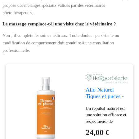
propose des mélanges spéciaux validés par des vétérinaires
phytothérapeutes.
Le massage remplace-t-il une visite chez le vétérinaire ?
Non ; il complète les soins médicaux. Toute douleur persistante ou
modification de comportement doit conduire à une consultation
professionnelle.
Allo Naturel
Tiques et puces -
Répulsif naturel -
Un répulsif naturel est
Chiens et Chats
une solution efficace et
respectueuse de
l'environnement pour
24,00 €
protéger vos animaux