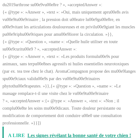
du2019arthrose su00e9vu00e8re ? », »acceptedAnswer »:
{« @type »: »Answer », »text »: »Oui, mais uniquement apru00e8s avis
vu00e9tu00e9rinaire ; la pression doit u00eatre lu00e9gu00e8re, en
u00e9vitant les articulations douloureuses et en privilu00e9giant les muscles
pu00e9riphu00e9riques pour amu00e9liorer la circulation. »}},
{« @type »: »Question », »name »: »Quelle huile utiliser en toute
su00e9curitu00e9 ? », »acceptedAnswer »:
{« @type »: »Answer », »text »: »Les produits formulu00e9s pour
animaux, sans terpu00e8nes agressifs ni huiles essentielles neurotoxiques
(par ex. tea tree chez le chat). AromaCompagnon propose des mu00e9langes
spu00e9ciaux validu00e9s par des vu00e9tu00e9rinaires
phytothu00e9rapeutes. »}},{« @type »: »Question », »name »: »Le
massage remplace-t-il une visite chez le vu00e9tu00e9rinaire
? », »acceptedAnswer »:{« @type »: »Answer », »text »: »Non ; il
complu00e8te les soins mu00e9dicaux. Toute douleur persistante ou
modification de comportement doit conduire u00e0 une consultation
professionnelle. »}}]}
A LIRE
Les signes révélant la bonne santé de votre chien !