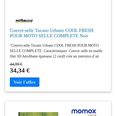
Couvre-selle Tucano Urbano COOL FRESH
POUR MOTO SELLE COMPLETE Noir
"Couvre-selle Tucano Urbano COOL FRESH POUR MOTO
SELLE COMPLETE: Caractéristiques: Couvre–selle en maille
filet 3D AéroHaute épaisseur (2 cm)Il crée un interstice d’air
pour plus de fraîcheurSystème de fixage sous la selle100 %
44,99 €
PolyesterUniverselVendu à l'unitéEmplacement: conducteur et
34,34 €
passagerLe couvre selle ""Cool Fresh"" s'adapte uniquement sur
les selles de moto."