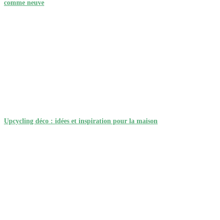
comme neuve
Upcycling déco : idées et inspiration pour la maison