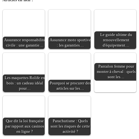
directionnelle Haut-
parleurs de 12 W : son
puissant et clair
Fonctions intelligentes
: suivi des intervenants
Le guide ultime du
et cadrage de groupe
Assurance responsabilité
Assurance moto sportive
renouvellement
USB-C plug & play
civile : une garantie…
: les garanties…
d'équipement…
compatible avec
Teams, Zoom et
Google Meet
Pantalon femme pour
monter à cheval : quels
sont les…
Les maquettes Rolife en
bois : un cadeau idéal
Pourquoi se procurer des
pour…
articles sur les…
Que dit la loi française
Parachutisme : Quels
par rapport aux casinos
sont les risques de cette
en ligne ?
activité ?