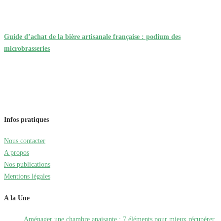
Guide d’achat de la bière artisanale française : podium des
microbrasseries
Infos pratiques
Nous contacter
A propos
Nos publications
Mentions légales
A la Une
Aménager une chambre apaisante : 7 éléments pour mieux récupérer