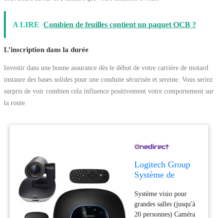
A LIRE
Combien de feuilles contient un paquet OCB ?
L’inscription dans la durée
Investir dans une bonne assurance dès le début de votre carrière de motard
instaure des bases solides pour une conduite sécurisée et sereine. Vous seriez
surpris de voir combien cela influence positivement votre comportement sur
la route.
Logitech Group
Système de
visioconférence
Système visio pour
complet conçu
grandes salles (jusqu'à
pour les grandes
20 personnes) Caméra
salles de réunion.