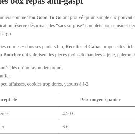
es box repas anti-gaspi
pionniers comme
Too Good To Go
ont prouvé qu’un simple clic pouvait dé
pplication réserve désormais des “sacs surprise” complets pour cuisiner d
-cargo.
ies courtes » dans ses paniers bio,
Recettes et Cabas
propose des fiche
du Boucher
qui valorisent les pièces moins demandées – joue, paleron, 
onnés dès qu’un rayon démarque.
uffer.
peu affaissés, cookies trop dorés, yaourts à J-2.
cept clé
Prix moyen / panier
erces
4,50 €
ler
6 €