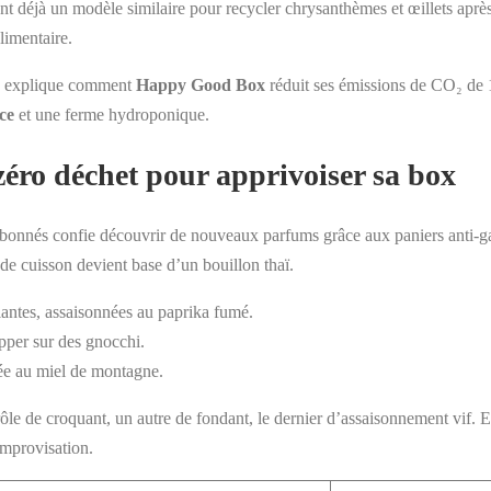
isent déjà un modèle similaire pour recycler chrysanthèmes et œillets après
limentaire.
es explique comment
Happy Good Box
réduit ses émissions de CO₂ de 
ce
et une ferme hydroponique.
 zéro déchet pour apprivoiser sa box
abonnés confie découvrir de nouveaux parfums grâce aux paniers anti-g
de cuisson devient base d’un bouillon thaï.
lantes, assaisonnées au paprika fumé.
pper sur des gnocchi.
crée au miel de montagne.
 rôle de croquant, un autre de fondant, le dernier d’assaisonnement vif. E
’improvisation.