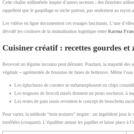
Cette chaîne millimétrée inspire d’autres secteurs : des fleuristes util
rappellent que le gaspillage se niche partout, pas seulement au rayon a
Les vidéos en ligne documentent ces rouages fascinants. L’une d’ell
dévoilé les coulisses de la mutualisation logistique entre
Karma Fran
Cuisiner créatif : recettes gourdes et
Recevoir un légume inconnu peut dérouter. Pourtant, la majorité des 
végétale » agrémentée de brunoise de fanes de betterave. Même l’eau 
Les épluchures de carottes se métamorphosent en chips croustil
Les trognons de brocoli mixés donnent un pesto onctueux, à na
Les restes de pain rassis revisitent le concept de bruschetta su
Pour varier, la méthode “trois textures” inspire : un ingrédient joue le
torréfiées (croquant). L’équilibre amuse les papilles et laisse place à l