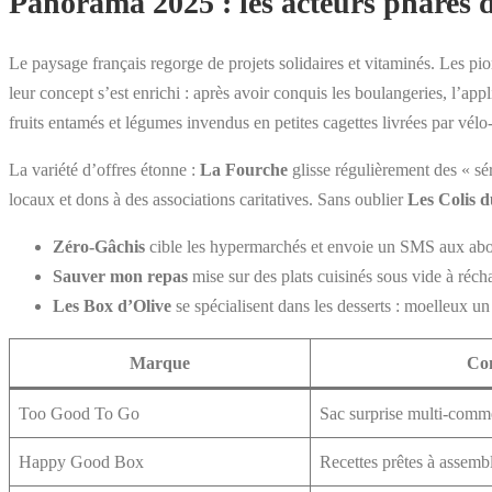
Panorama 2025 : les acteurs phares d
Le paysage français regorge de projets solidaires et vitaminés. Les 
leur concept s’est enrichi : après avoir conquis les boulangeries, l’a
fruits entamés et légumes invendus en petites cagettes livrées par vélo
La variété d’offres étonne :
La Fourche
glisse régulièrement des « sér
locaux et dons à des associations caritatives. Sans oublier
Les Colis 
Zéro-Gâchis
cible les hypermarchés et envoie un SMS aux ab
Sauver mon repas
mise sur des plats cuisinés sous vide à récha
Les Box d’Olive
se spécialisent dans les desserts : moelleux un 
Marque
Con
Too Good To Go
Sac surprise multi-comm
Happy Good Box
Recettes prêtes à assemb