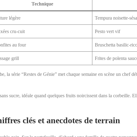
Technique
iture légère
Tempura noisette-sés
xées cru-cuit
Pesto vert vif
nfites au four
Bruschetta basilic-rico
ssage grill
Frites de polenta sau
ube, la série “Restes de Génie” met chaque semaine en scène un chef déf
sans sucre, idéale quand quelques fruits noircissent dans la corbeille. El
ffres clés et anecdotes de terrain