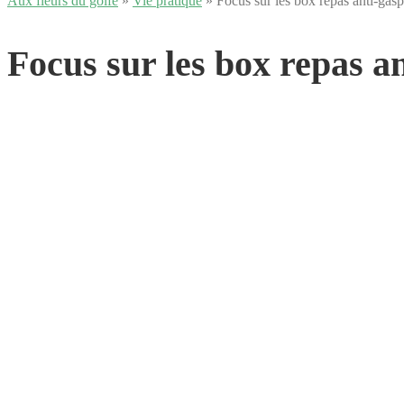
Aux fleurs du golfe
»
Vie pratique
» Focus sur les box repas anti-gasp
Focus sur les box repas an