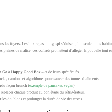
 les foyers. Les box repas anti-gaspi séduisent, bousculent nos habitud
 pleines de malice, ces coffrets promettent d’alléger la poubelle tout en
o Go
à
Happy Good Box
– et de leurs spécificités.
ocks, camions et algorithmes pour sauver des tonnes d’aliments.
perdu façon brunch (
exemple de pancakes vegan
).
replacer chaque produit au bon étage du réfrigérateur.
r les doublons et prolonger la durée de vie des restes.