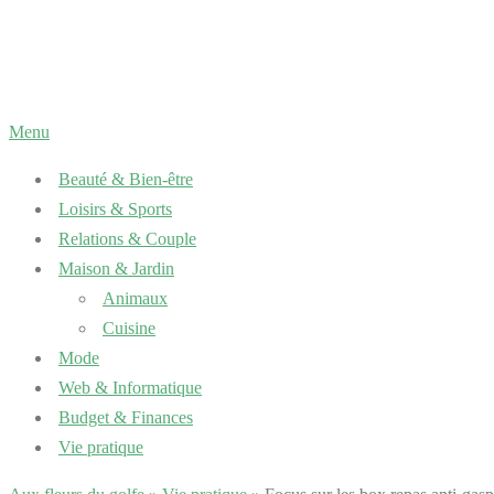
Aller
au
contenu
Menu
Beauté & Bien-être
Loisirs & Sports
Relations & Couple
Maison & Jardin
Animaux
Cuisine
Mode
Web & Informatique
Budget & Finances
Vie pratique