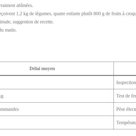
 vraiment abîmées.
 reçoivent 1,2 kg de légumes, quatre enfants plutôt 800 g de fruits à croqu
male, suggestion de recette.
du matin.
Délai moyen
Inspection
kg
Test de fe
commandes
Pèse élect
Températu