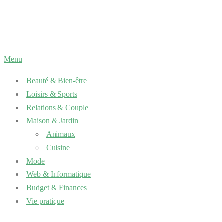
Aller
au
contenu
Menu
Beauté & Bien-être
Loisirs & Sports
Relations & Couple
Maison & Jardin
Animaux
Cuisine
Mode
Web & Informatique
Budget & Finances
Vie pratique