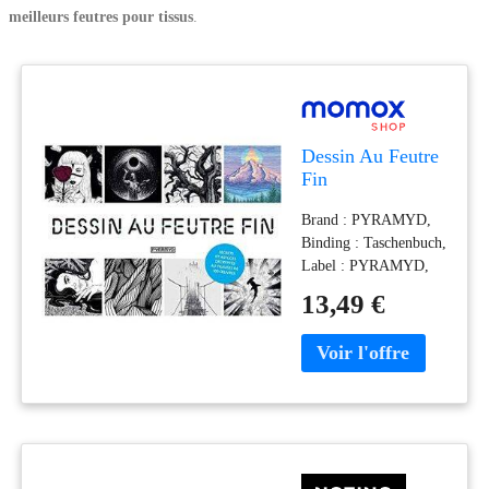
meilleurs feutres pour tissus
.
Dessin Au Feutre
Fin
Brand : PYRAMYD,
Binding : Taschenbuch,
Label : PYRAMYD,
Publisher :
13,49 €
PYRAMYD, medium :
Taschenbuch,
numberOfPages : 208,
publicationDate : 2020-
03-19, translators :
Véronique Valentin,
ISBN : 2350174700