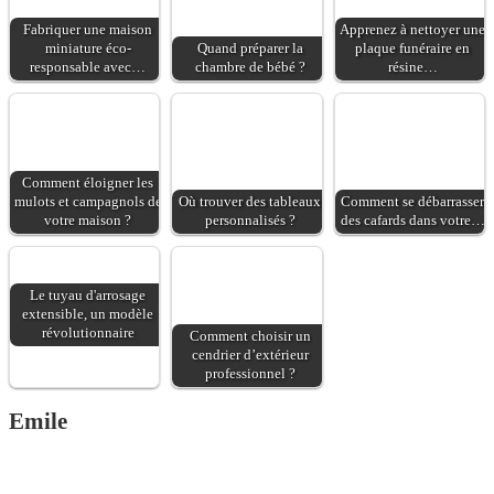
Fabriquer une maison
Apprenez à nettoyer une
miniature éco-
Quand préparer la
plaque funéraire en
responsable avec…
chambre de bébé ?
résine…
Comment éloigner les
mulots et campagnols de
Où trouver des tableaux
Comment se débarrasser
votre maison ?
personnalisés ?
des cafards dans votre…
Le tuyau d'arrosage
extensible, un modèle
révolutionnaire
Comment choisir un
cendrier d’extérieur
professionnel ?
Emile