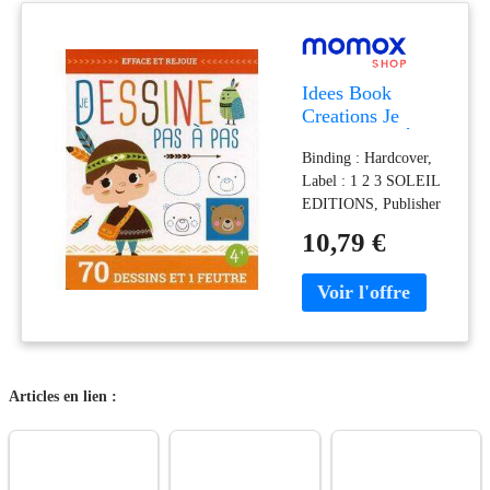
2754203141
Idees Book
Creations Je
Dessine Pas À
Binding : Hardcover,
Pas : 70 Dessins
Label : 1 2 3 SOLEIL
Et 1 Feutre
EDITIONS, Publisher
: 1 2 3 SOLEIL
10,79 €
EDITIONS, medium :
Hardcover,
numberOfPages : 40,
publicationDate : 2018-
03-22, authors : Idees
Book Creations, ISBN
: 2359903217
Articles en lien :