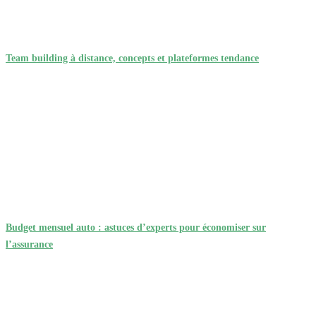
remarquables, il
promet de transformer
chaque préparation
culinaire en une
Team building à distance, concepts et plateformes tendance
expérience agréable et
réussie.
Budget mensuel auto : astuces d’experts pour économiser sur
l’assurance