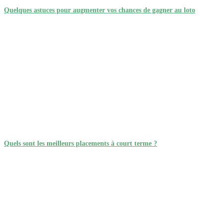
tranchant et de son
Quelques astuces pour augmenter vos chances de gagner au loto
objets. Faites
éclat. En prenant soin
l'expérience de
de votre couteau, vous
l'excellence avec
vous assurez de
OPINEL et
conserver ses
transformez chaque
performances
préparation culinaire en
exceptionnelles et son
un moment de plaisir et
apparence élégante,
de créativité.
faisant de lui un
compagnon de cuisine
fidèle et durable. En
résumé, le couteau
japonais OPINEL
Santoku Parallèle
Quels sont les meilleurs placements à court terme ?
No119 est un choix
judicieux pour ceux qui
souhaitent allier
esthétique,
fonctionnalité et qualité
dans leur cuisine. Avec
ses caractéristiques