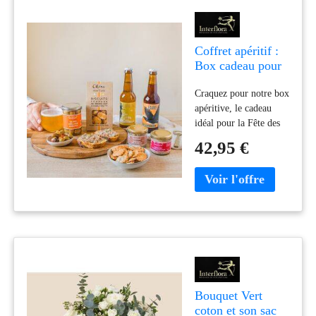
Coffret apéritif :
Box cadeau pour
l'apéritif, à offrir
Craquez pour notre box
en cadeau -
apéritive, le cadeau
Interflora
idéal pour la Fête des
Pères, livré en 24h
42,95 €
partout en France. Tout
l'essentiel pour un
apéritif réussi, à offrir
à coup sûr.
Bouquet Vert
coton et son sac