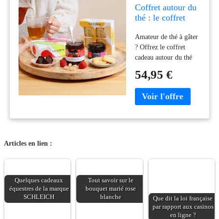
Coffret autour du
thé : le coffret
cadeau de thé à
Amateur de thé à gâter
offrir - Interflora
? Offrez le coffret
cadeau autour du thé
d'Interflora, une
54,95 €
sélection raffinée à
découvrir. Livraison en
24h dans toute la
France.
Articles en lien :
Quelques cadeaux
Tout savoir sur le
équestres de la marque
bouquet marié rose
SCHLEICH
blanche
Que dit la loi française
par rapport aux casinos
en ligne ?