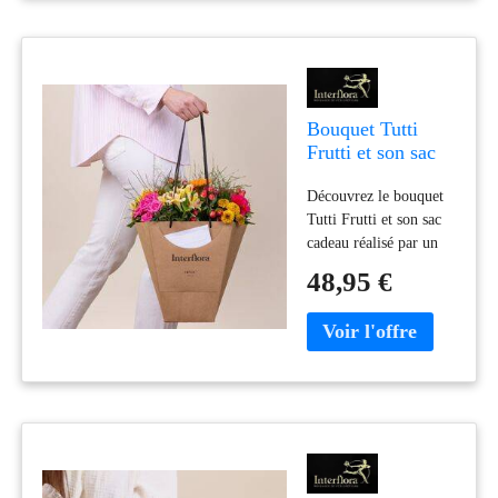
Bouquet Tutti
Frutti et son sac
cadeau à offrir -
Découvrez le bouquet
Interflora
Tutti Frutti et son sac
cadeau réalisé par un
artisan fleuriste du
48,95 €
réseau Interflora.
Livraison rapide avec
remise en main propre
en moins de 4h