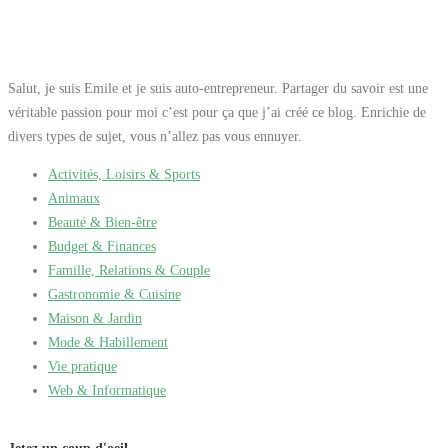
Salut, je suis Emile et je suis auto-entrepreneur. Partager du savoir est une
véritable passion pour moi c’est pour ça que j’ai créé ce blog. Enrichie de
divers types de sujet, vous n’allez pas vous ennuyer.
Activités, Loisirs & Sports
Animaux
Beauté & Bien-être
Budget & Finances
Famille, Relations & Couple
Gastronomie & Cuisine
Maison & Jardin
Mode & Habillement
Vie pratique
Web & Informatique
Jetez un coup d'oeil