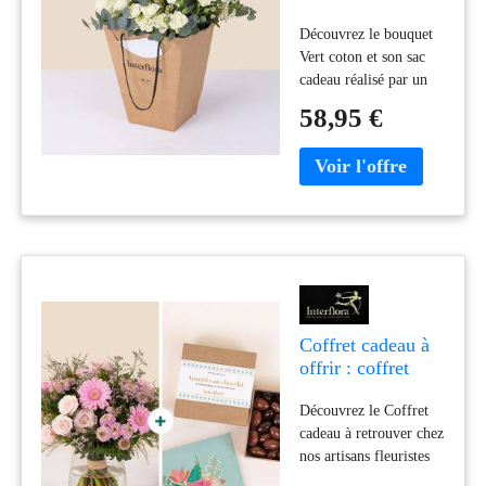
cadeau à offrir -
Découvrez le bouquet
Interflora
Vert coton et son sac
cadeau réalisé par un
artisan fleuriste du
58,95 €
réseau Interflora.
Livraison rapide avec
remise en main propre
en moins de 4h
Coffret cadeau à
offrir : coffret
cadeau en
Découvrez le Coffret
livraison à
cadeau à retrouver chez
domicile-
nos artisans fleuristes
Interflora
Interflora. Coffret