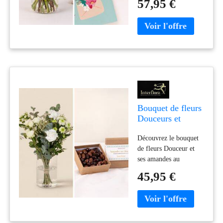
57,95 €
cadeau disponible en
livraison en moins de
4h dans toute la France
Bouquet de fleurs
Douceurs et
chocolats à offrir
Découvrez le bouquet
en cadeau -
de fleurs Douceur et
Interflora
ses amandes au
chocolats,
45,95 €
confectionnés par un
artisan fleuriste.
Livraison le jour
même, remis en main
propre.