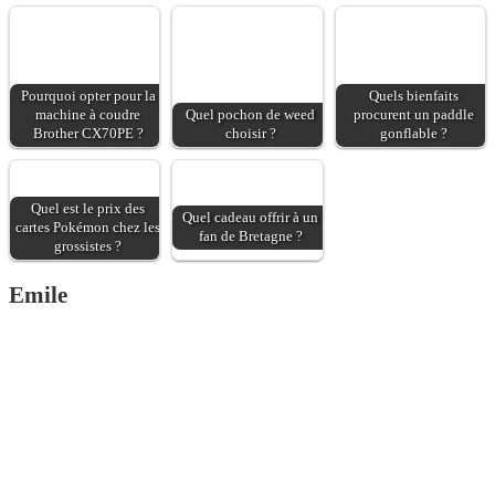
l'apercevront pas.
Pourquoi opter pour la
Quels bienfaits
machine à coudre
Quel pochon de weed
procurent un paddle
Brother CX70PE ?
choisir ?
gonflable ?
Quel est le prix des
Quel cadeau offrir à un
cartes Pokémon chez les
fan de Bretagne ?
grossistes ?
Emile