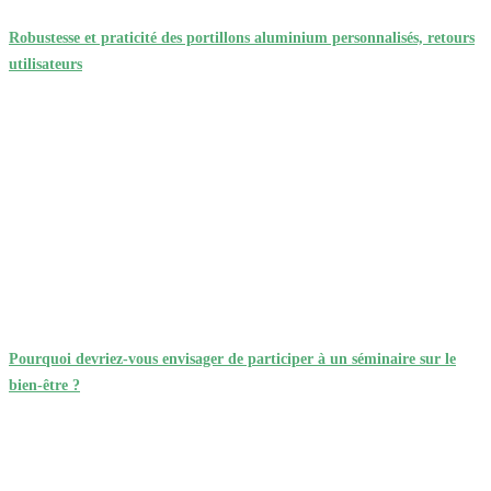
produit : 5200 g
Robustesse et praticité des portillons aluminium personnalisés, retours
utilisateurs
Pourquoi devriez-vous envisager de participer à un séminaire sur le
bien-être ?