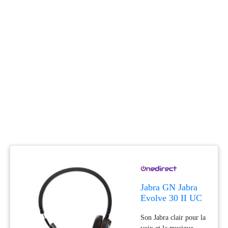
Jabra GN Jabra
Evolve 30 II UC
Mono USB-C/A
Son Jabra clair pour la
Casque mono