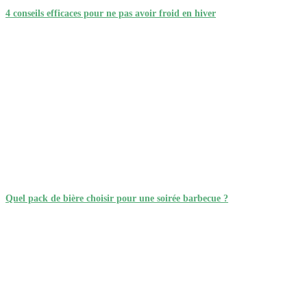
4 conseils efficaces pour ne pas avoir froid en hiver
Quel pack de bière choisir pour une soirée barbecue ?