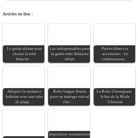
& entretien
Composition :
Articles en lien :
100%viscose Entretien
: Lavage à 30°
Le guide ultime pour
Les indispensables pour
Paréos blancs et
choisir la robe
la garde-robe féminine
accessoires : les
blanche…
idéale
combinaisons…
Adoptez la tendance
Robe longue fleurie
La Robe Cheongsam :
bohème avec une robe
pour un mariage estival
Icône de la Mode
de plage…
chic :…
Chinoise
Inspiration vestimentaire