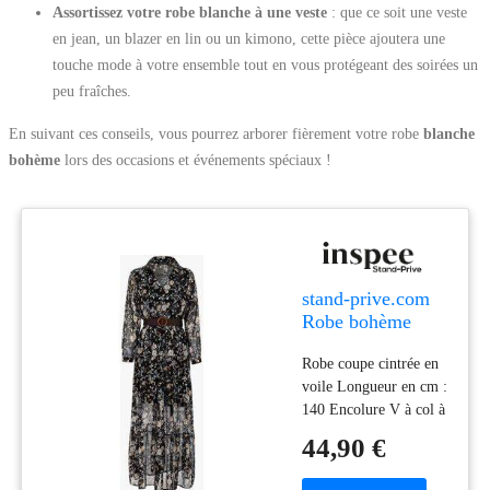
Assortissez votre robe blanche à une veste
: que ce soit une veste
en jean, un blazer en lin ou un kimono, cette pièce ajoutera une
touche mode à votre ensemble tout en vous protégeant des soirées un
peu fraîches.
En suivant ces conseils, vous pourrez arborer fièrement votre robe
blanche
bohème
lors des occasions et événements spéciaux !
stand-prive.com
Robe bohème
imprimé fleurs
Robe coupe cintrée en
blanches - noir
voile Longueur en cm :
noir 36 female
140 Encolure V à col à
pied Manches longues
44,90 €
Poignets boutonnés
Imprimé fleurs