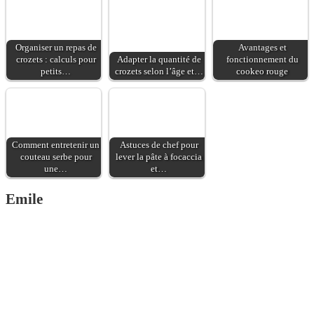
Organiser un repas de
Avantages et
crozets : calculs pour
Adapter la quantité de
fonctionnement du
petits…
crozets selon l’âge et…
cookeo rouge
Comment entretenir un
Astuces de chef pour
couteau serbe pour
lever la pâte à focaccia
une…
et…
Emile