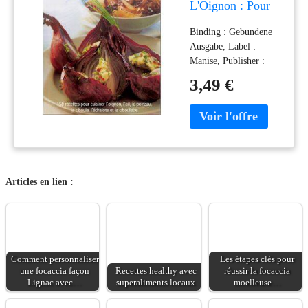
L'Oignon : Pour
Tout Savoir Sur
Binding : Gebundene
L'Oignon, L'Ail,
Ausgabe, Label :
Le Poireau, La
Manise, Publisher :
Ciboule,
Manise,
L'Échalote Et La
3,49 €
NumberOfItems : 1,
Ciboulette
medium : Gebundene
Ausgabe,
publicationDate : 2002-
09-18, authors : Brian
Glover, languages :
french, ISBN :
Articles en lien :
2841981932
Comment personnaliser
Les étapes clés pour
une focaccia façon
Recettes healthy avec
réussir la focaccia
Lignac avec…
superaliments locaux
moelleuse…