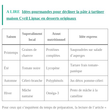
A LIRE
Idées gourmandes pour décliner la pâte à tartiner
maison Cyril Lignac en desserts originaux
Superaliment
Atout
Saison
Idée express
local
nutritionnel
Graines de
Protéines
Saupoudrées sur salade
Printemps
chanvre
complètes
d’asperges
Tartare frais tomate-
Été
Tomate noire
Lycopène
pastèque
Automne
Céleri-branche
Polyphénols
Jus détox pomme-céleri
Mâche
Pesto de mâche à la
Hiver
Oméga-3
nantaise
caméline
Pour ceux qui s’inquiètent du temps de préparation, la lecture de l’article «