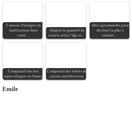
5 raisons d'intégrer un
Idées gourmandes pour
multicuiseur dans
Adapter la quantité de
décliner la pâte à
votre…
crozets selon l’âge et…
tartiner…
Comparatif des box
Comparatif des robots de
repas éthiques en France
cuisine multifonction
Emile