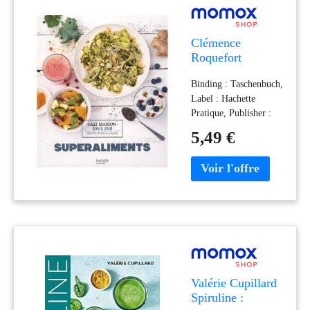
Clémence
Roquefort
Superaliments :
Binding : Taschenbuch,
Recettes Testées
Label : Hachette
À La Maison
Pratique, Publisher :
Hachette Pratique,
5,49 €
medium : Taschenbuch,
publicationDate : 2016-
01-27, authors :
Clémence Roquefort,
Coralie Ferreira,
languages : french,
ISBN : 2011713714
Valérie Cupillard
Spiruline :