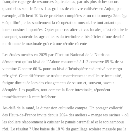
française regorge de ressources équivalentes, parfois plus riches encore
quand elles sont fraîches. Les graines de chanvre cultivées en Anjou, par
exemple, affichent 10 % de protéines complètes et un ratio oméga-3/oméga-
6 équilibré ; elles soutiennent la récupération musculaire tout autant que
leurs cousines importées. Opter pour ces alternatives locales, c’est réduire le
transport, soutenir les agriculteurs du territoire et bénéficier d’une densité
nutritionnelle maximale grâce à une récolte récente.
Les études menées en 2025 par l’Institut National de la Nutrition
démontrent qu’un kiwi de l’Adour consommé à J+2 conserve 85 % de sa
vitamine C contre 60 % pour un kiwi d’hémisphère sud arrivé par cargo
réfrigéré. Cette différence se traduit concrètement : meilleure immunité,
fatigue diminuée lors des changements de saison et, souvent, saveur
décuplée. Les papilles, tout comme la flore intestinale, répondent
immédiatement à cette fraîcheur.
Au-delà de la santé, la dimension culturelle compte. Un potager collectif
des Hauts-de-France invite depuis 2024 des ateliers « mange tes racines » où
les écoliers réapprennent à cuisiner le panais caramélisé et le topinambour
rôti. Le résultat ? Une baisse de 18 % du gaspillage scolaire mesurée par la