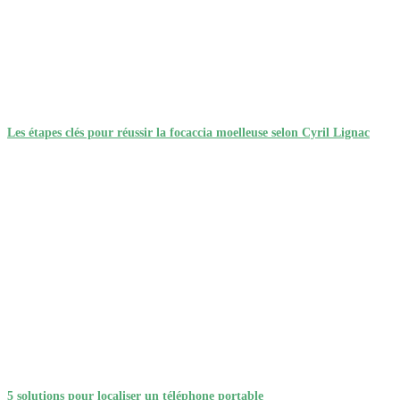
Les étapes clés pour réussir la focaccia moelleuse selon Cyril Lignac
5 solutions pour localiser un téléphone portable