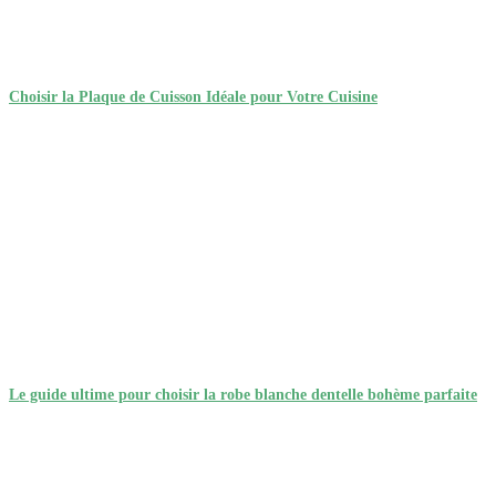
Choisir la Plaque de Cuisson Idéale pour Votre Cuisine
Le guide ultime pour choisir la robe blanche dentelle bohème parfaite