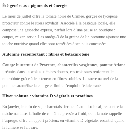
Été généreux : pigments et énergie
Le mois de juillet offre la tomate noire de Crimée, gorgée de lycopène
protecteur contre le stress oxydatif. Associée à la pastèque locale, elle
compose une gaspacho express, parfait lors d’une pause en boutique :
couper, mixer, servir. Les oméga-3 de la graine de lin bretonne ajoutent une
touche nutritive quand elles sont torréfiées à sec puis concassées.
Automne réconfortant : fibres et bêtacarotène
Courge butternut de Provence
,
chanterelles vosgiennes
,
pomme Ariane
: réunies dans un wok aux épices douces, ces trois stars renforcent le
microbiote grâce à leur teneur en fibres solubles. Le sucre naturel de la
pomme caramélise la courge et limite l’emploi d’édulcorants.
Hiver robuste : vitamine D végétale et protéines
En janvier, le tofu de soja charentais, fermenté au miso local, rencontre la
mâche nantaise. L’huile de caméline pressée à froid, dont la note rappelle
l’asperge, offre un apport précieux en vitamine D végétale, essentiel quand
la lumière se fait rare.