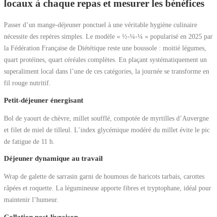
locaux à chaque repas et mesurer les bénéfices
Passer d’un mange-déjeuner ponctuel à une véritable hygiène culinaire
nécessite des repères simples. Le modèle « ½-¼-¼ » popularisé en 2025 par
la Fédération Française de Diététique reste une boussole : moitié légumes,
quart protéines, quart céréales complètes. En plaçant systématiquement un
superaliment local dans l’une de ces catégories, la journée se transforme en
fil rouge nutritif.
Petit-déjeuner énergisant
Bol de yaourt de chèvre, millet soufflé, compotée de myrtilles d’Auvergne
et filet de miel de tilleul. L’index glycémique modéré du millet évite le pic
de fatigue de 11 h.
Déjeuner dynamique au travail
Wrap de galette de sarrasin garni de houmous de haricots tarbais, carottes
râpées et roquette. La légumineuse apporte fibres et tryptophane, idéal pour
maintenir l’humeur.