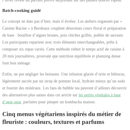
l’hiver révèle un parfum poivré surprenant sur des patates douces vapeur.
Batch-cooking guidé
Le concept ne date pas d’hier, mais il évolue. Les ateliers organisés par «
Cuisine Racine » à Bordeaux couplent désormais cours floral et préparation
de base : bouillon d’algues brunes, pois chiches grillés, poêlée de sarrasin.
Les participants repartent avec trois éléments interchangeables, prêts à
composer six repas variés. Cette méthode réduit le temps actif de cuisine à
20 min journalières, prouvant que nutrition équilibrée et planning dense
font bon ménage.
Enfin, ne pas négliger les boissons. Une infusion glacée d’ortie et hibiscus,
légèrement sucrée par un sirop de pomme local, hydrate mieux qu’un soda
et fournit des minéraux. Les fans de bubble tea peuvent d’ailleurs découvrir
des alternatives plus saines dans cet article sur
les perles végétales à base
d’agar-agar
, parfaites pour pimper un kombucha maison.
Cinq menus végétariens inspirés du métier de
fleuriste : couleurs, textures et parfums