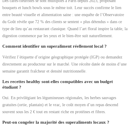
Des cafés-fleuristes se sont multipliés à Paris depuis 2023, proposant
bouquets et lunch bowls sous le même toit. Leur succès confirme le lien
entre beauté visuelle et alimentation saine : une enquête de l’Observatoire
du Goût révèle que 72 % des clients se sentent « plus détendus » dans ce
type de lieu qu’au restaurant classique. Quand l’art floral inspire la table, la
digestion commence par les yeux et le bien-être suit naturellement.
Comment identifier un superaliment réellement local ?
Vérifiez l’étiquette d’origine géographique protégée (IGP) ou demandez
directement au producteur sur le marché. Une récolte datée de moins d’une
semaine garantit fraîcheur et densité nutritionnelle.
Les recettes healthy sont-elles compatibles avec un budget
étudiant ?
Oui. En privilégiant les légumineuses régionales, les herbes sauvages
gratuites (ortie, plantain) et le vrac, le coût moyen d’un repas descend
souvent sous les 2 € tout en restant riche en protéines et fibres.
Peut-on congeler la majorité des superaliments locaux ?