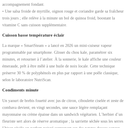
accompagnement fondant.
• Une salsa froide de myrtille, oignon rouge et coriandre garde sa fraîcheur
trois jours ; elle relève à la minute un bol de quinoa froid, boostant la
vitamine C sans cuisson supplémentaire.
Cuisson basse température éclair
La marque « SmartSteam » a lancé en 2026 un mini-cuiseur vapeur
programmable par smartphone. Glisser du chou kale, paramétrer six
minutes, et retourner à l’atelier. À la sonnerie, le kale affiche une couleur
émeraude, prêt à être mêlé à une huile de noix locale. Cette technique
préserve 30 % de polyphénols en plus par rapport à une poêle classique,
selon le laboratoire NutriScan.
Condiments minute
Un yaourt de brebis fouetté avec jus de citron, ciboulette ciselée et zeste de
combava devient, en vingt secondes, une sauce légère remplaçant
mayonnaise ou crème épaisse dans un sandwich végétarien. L’herbier d’un
fleuriste sert alors de réserve aromatique ; la sarriette séchée sous les serres