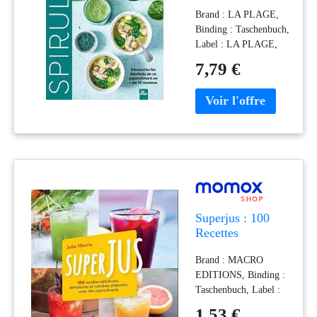
Découvrez Les
Brand : LA PLAGE,
Bienfaits De Ce
Binding : Taschenbuch,
Superaliment En
Label : LA PLAGE,
+ De 35 Recettes
Publisher : LA
7,79 €
PLAGE, Format :
Blaues Buch, medium :
Taschenbuch,
numberOfPages : 80,
publicationDate : 2022-
06-08, authors : Valérie
Cupillard, ISBN :
2842217535
Superjus : 100
Recettes
Délicieuses,
Brand : MACRO
Stimulantes Et
EDITIONS, Binding :
Nutritives
Taschenbuch, Label :
Préparées Avec
MACRO EDITIONS,
Des
1,53 €