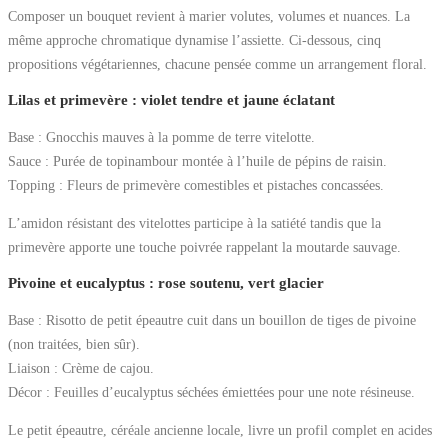
Composer un bouquet revient à marier volutes, volumes et nuances. La
même approche chromatique dynamise l’assiette. Ci-dessous, cinq
propositions végétariennes, chacune pensée comme un arrangement floral.
Lilas et primevère : violet tendre et jaune éclatant
Base : Gnocchis mauves à la pomme de terre vitelotte.
Sauce : Purée de topinambour montée à l’huile de pépins de raisin.
Topping : Fleurs de primevère comestibles et pistaches concassées.
L’amidon résistant des vitelottes participe à la satiété tandis que la
primevère apporte une touche poivrée rappelant la moutarde sauvage.
Pivoine et eucalyptus : rose soutenu, vert glacier
Base : Risotto de petit épeautre cuit dans un bouillon de tiges de pivoine
(non traitées, bien sûr).
Liaison : Crème de cajou.
Décor : Feuilles d’eucalyptus séchées émiettées pour une note résineuse.
Le petit épeautre, céréale ancienne locale, livre un profil complet en acides