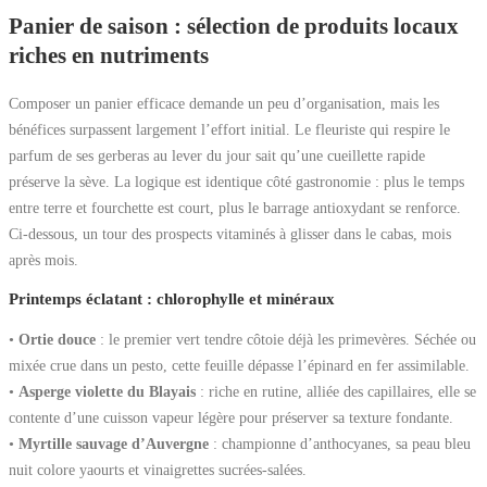
Panier de saison : sélection de produits locaux
riches en nutriments
Composer un panier efficace demande un peu d’organisation, mais les
bénéfices surpassent largement l’effort initial. Le fleuriste qui respire le
parfum de ses gerberas au lever du jour sait qu’une cueillette rapide
préserve la sève. La logique est identique côté gastronomie : plus le temps
entre terre et fourchette est court, plus le barrage antioxydant se renforce.
Ci-dessous, un tour des prospects vitaminés à glisser dans le cabas, mois
après mois.
Printemps éclatant : chlorophylle et minéraux
•
Ortie douce
: le premier vert tendre côtoie déjà les primevères. Séchée ou
mixée crue dans un pesto, cette feuille dépasse l’épinard en fer assimilable.
•
Asperge violette du Blayais
: riche en rutine, alliée des capillaires, elle se
contente d’une cuisson vapeur légère pour préserver sa texture fondante.
•
Myrtille sauvage d’Auvergne
: championne d’anthocyanes, sa peau bleu
nuit colore yaourts et vinaigrettes sucrées-salées.