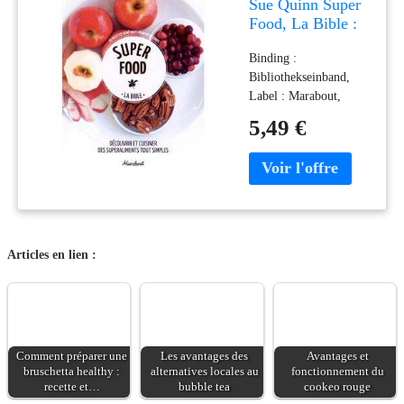
Sue Quinn Super
Food, La Bible :
Découvrir Et
Binding :
Cuisiner Des
Bibliothekseinband,
Superaliments
Label : Marabout,
Tout Simples : 66
Publisher : Marabout,
Recettes
5,49 €
medium : Sonstige
Bénéfiques Pour
Einbände,
Votre Corps
publicationDate : 2015-
04-01, authors : Sue
Quinn, translators :
Maryline Pinton,
languages : french,
Articles en lien :
ISBN : 2501102045
Comment préparer une
Les avantages des
Avantages et
bruschetta healthy :
alternatives locales au
fonctionnement du
recette et…
bubble tea
cookeo rouge