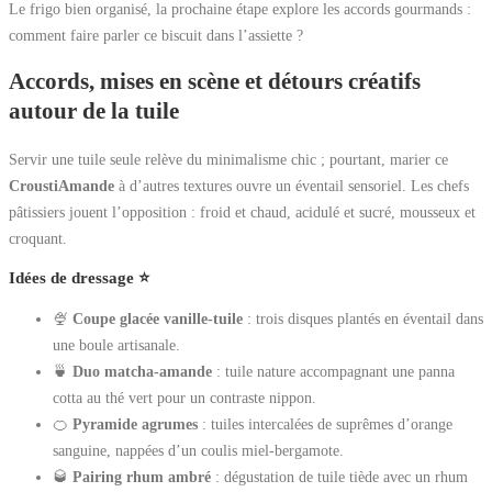
Le frigo bien organisé, la prochaine étape explore les accords gourmands :
comment faire parler ce biscuit dans l’assiette ?
Accords, mises en scène et détours créatifs
autour de la tuile
Servir une tuile seule relève du minimalisme chic ; pourtant, marier ce
CroustiAmande
à d’autres textures ouvre un éventail sensoriel. Les chefs
pâtissiers jouent l’opposition : froid et chaud, acidulé et sucré, mousseux et
croquant.
Idées de dressage ⭐
🍨
Coupe glacée vanille-tuile
: trois disques plantés en éventail dans
une boule artisanale.
🍵
Duo matcha-amande
: tuile nature accompagnant une panna
cotta au thé vert pour un contraste nippon.
🍊
Pyramide agrumes
: tuiles intercalées de suprêmes d’orange
sanguine, nappées d’un coulis miel-bergamote.
🥃
Pairing rhum ambré
: dégustation de tuile tiède avec un rhum