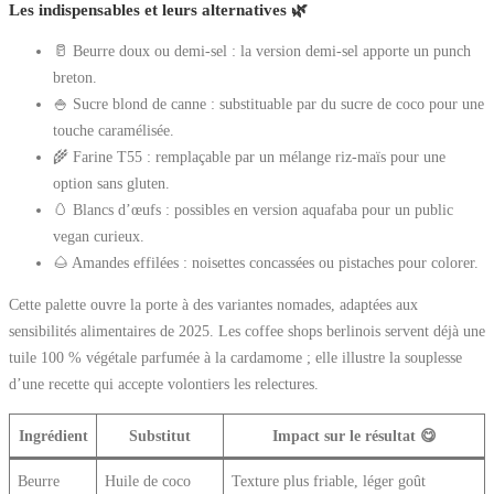
Les indispensables et leurs alternatives 🌿
🥛 Beurre doux ou demi-sel : la version demi-sel apporte un punch
breton.
🍚 Sucre blond de canne : substituable par du sucre de coco pour une
touche caramélisée.
🌾 Farine T55 : remplaçable par un mélange riz-maïs pour une
option sans gluten.
🥚 Blancs d’œufs : possibles en version aquafaba pour un public
vegan curieux.
🌰 Amandes effilées : noisettes concassées ou pistaches pour colorer.
Cette palette ouvre la porte à des variantes nomades, adaptées aux
sensibilités alimentaires de 2025. Les coffee shops berlinois servent déjà une
tuile 100 % végétale parfumée à la cardamome ; elle illustre la souplesse
d’une recette qui accepte volontiers les relectures.
Ingrédient
Substitut
Impact sur le résultat 😋
Beurre
Huile de coco
Texture plus friable, léger goût