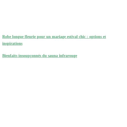
Robe longue fleurie pour un mariage estival chic : options et
inspirations
Bienfaits insoupçonnés du sauna infrarouge