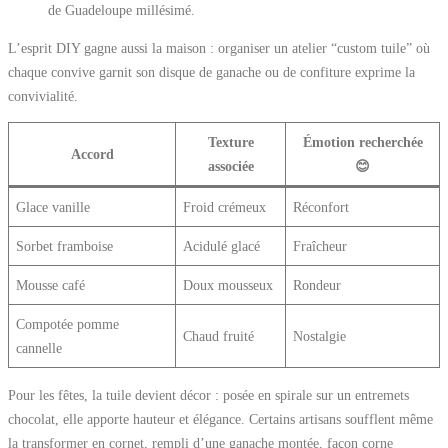
de Guadeloupe millésimé.
L’esprit DIY gagne aussi la maison : organiser un atelier “custom tuile” où
chaque convive garnit son disque de ganache ou de confiture exprime la
convivialité.
Texture
Émotion recherchée
Accord
associée
😊
Glace vanille
Froid crémeux
Réconfort
Sorbet framboise
Acidulé glacé
Fraîcheur
Mousse café
Doux mousseux
Rondeur
Compotée pomme
Chaud fruité
Nostalgie
cannelle
Pour les fêtes, la tuile devient décor : posée en spirale sur un entremets
chocolat, elle apporte hauteur et élégance. Certains artisans soufflent même
la transformer en cornet, rempli d’une ganache montée, façon corne