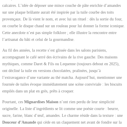
calcaires. L’idée de déposer une mince couche de pâte enrichie d’amandes
sur une plaque brûlante aurait été inspirée par la tuile courbe des toits
provençaux. De là vient le nom, et avec lui un rituel : dès la sortie du four,
on courbe le disque chaud sur un rouleau pour lui donner la forme iconique.
Cette anecdote n’est pas simple folklore ; elle illustre la rencontre entre
l’artisanat du bâti et celui de la gourmandise.
Au fil des années, la recette s’est glissée dans les salons parisiens,
accompagnant le café serré des écrivains de la rive gauche. Des maisons
mythiques, comme Daret & Fils ou Lequenne (toujours debout en 2025),
ont décliné la tuile en versions chocolatées, pralinées, jusqu’à
l’extravagance d’une variante au thé matcha. Aujourd’hui, mentionner une
fournée de tuiles évoque immédiatement une scène conviviale : les biscuits
empilés dans un plat en grès, prêts à croquer.
Pourtant, ces
Mignardises Maison
n’ont rien perdu de leur simplicité
originelle. La liste d’ingrédients se lit comme une poésie courte : beurre,
sucre, farine, blanc d’œuf, amandes. Le charme réside dans la texture : une
Douceur d’Amande
qui cède en un claquement net avant de fondre sur la