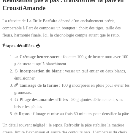
CroustiAmande
La réussite de
La Tuile Parfaite
dépend d’un enchaînement précis,
comparable à l’art de composer un bouquet : choix des tiges, taille des
fleurs, harmonie finale. Ici, la chronologie compte autant que le ratio.
Étapes détaillées 🥣
🧈
Crémage beurre-sucre
: fouetter 100 g de beurre mou avec 100
g de sucre jusqu’à blanchiment.
🥚
Incorporation du blanc
: verser un œuf entier ou deux blancs,
émulsionner.
🌾
Tamisage de la farine
: 100 g incorporés en pluie pour éviter les
grumeaux.
🌰
Pliage des amandes effilées
: 50 g ajoutés délicatement, sans
briser les pétales.
❄️
Repos
: filmage et mise au frais 60 minutes pour densifier la pâte.
Un détail souvent négligé : le repos. Refroidir la pâte stabilise la matière
grasse, limite l’expansion et assure des contours nets. L’embarras du choix