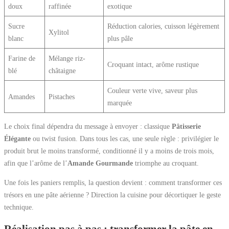
doux
raffinée
exotique
Sucre
Réduction calories, cuisson légèrement
Xylitol
blanc
plus pâle
Farine de
Mélange riz-
Croquant intact, arôme rustique
blé
châtaigne
Couleur verte vive, saveur plus
Amandes
Pistaches
marquée
Le choix final dépendra du message à envoyer : classique
Pâtisserie
Élégante
ou twist fusion. Dans tous les cas, une seule règle : privilégier le
produit brut le moins transformé, conditionné il y a moins de trois mois,
afin que l’arôme de l’
Amande Gourmande
triomphe au croquant.
Une fois les paniers remplis, la question devient : comment transformer ces
trésors en une pâte aérienne ? Direction la cuisine pour décortiquer le geste
technique.
Réalisation pas à pas : transformer la pâte en