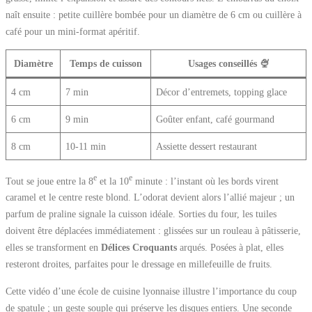
naît ensuite : petite cuillère bombée pour un diamètre de 6 cm ou cuillère à
café pour un mini-format apéritif.
Diamètre
Temps de cuisson
Usages conseillés 🍨
4 cm
7 min
Décor d’entremets, topping glace
6 cm
9 min
Goûter enfant, café gourmand
8 cm
10-11 min
Assiette dessert restaurant
e
e
Tout se joue entre la 8
et la 10
minute : l’instant où les bords virent
caramel et le centre reste blond. L’odorat devient alors l’allié majeur ; un
parfum de praline signale la cuisson idéale. Sorties du four, les tuiles
doivent être déplacées immédiatement : glissées sur un rouleau à pâtisserie,
elles se transforment en
Délices Croquants
arqués. Posées à plat, elles
resteront droites, parfaites pour le dressage en millefeuille de fruits.
Cette vidéo d’une école de cuisine lyonnaise illustre l’importance du coup
de spatule ; un geste souple qui préserve les disques entiers. Une seconde