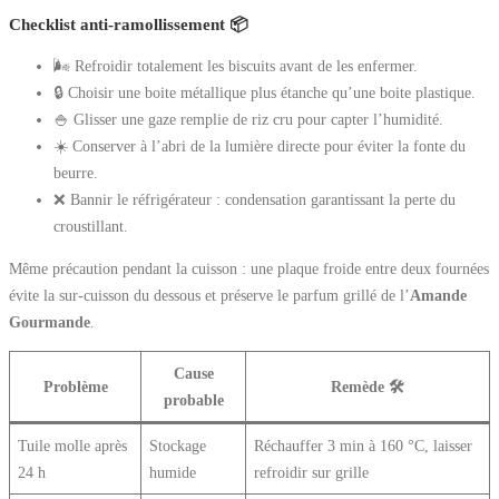
Checklist anti-ramollissement 📦
🌬️ Refroidir totalement les biscuits avant de les enfermer.
🔒 Choisir une boite métallique plus étanche qu’une boite plastique.
🍚 Glisser une gaze remplie de riz cru pour capter l’humidité.
☀️ Conserver à l’abri de la lumière directe pour éviter la fonte du
beurre.
❌ Bannir le réfrigérateur : condensation garantissant la perte du
croustillant.
Même précaution pendant la cuisson : une plaque froide entre deux fournées
évite la sur-cuisson du dessous et préserve le parfum grillé de l’
Amande
Gourmande
.
Cause
Problème
Remède 🛠️
probable
Tuile molle après
Stockage
Réchauffer 3 min à 160 °C, laisser
24 h
humide
refroidir sur grille