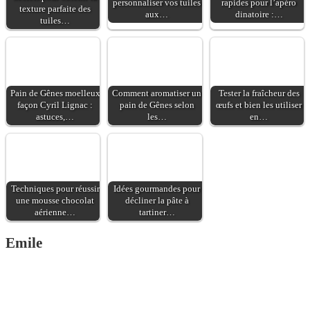
personnaliser vos tuiles
rapides pour l’apéro
texture parfaite des
aux…
dinatoire :…
tuiles…
Pain de Gênes moelleux
Comment aromatiser un
Tester la fraîcheur des
façon Cyril Lignac :
pain de Gênes selon
œufs et bien les utiliser
astuces,…
les…
en…
Techniques pour réussir
Idées gourmandes pour
une mousse chocolat
décliner la pâte à
aérienne…
tartiner…
Emile