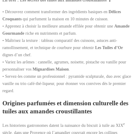
En bref : Les secrets des tuiles aux amandes croustillantes 🥄
• Découvrez comment transformer des ingrédients basiques en
Délices
Croquants
qui parfument la maison en 10 minutes de cuisson.
• Apprenez à choisir la meilleure amande effilée pour obtenir une
Amande
Gourmande
riche en nutriments et parfum.
• Maîtrisez la texture : tableau comparatif des cuissons, astuces anti-
ramollissement, et technique de courbure pour obtenir
Les Tuiles d’Or
dignes d’un chef.
• Variez les arômes : cannelle, agrumes, noisette, pistache ou vanille pour
personnaliser vos
Mignardises Maison
.
• Servez-les comme un professionnel : pyramide sculpturale, duo avec glace
vanille ou trio café-thé-liqueur, pour étonner vos convives dès le premier
regard.
Origines parfumées et dimension culturelle des
tuiles aux amandes croustillantes
e
Les historiens gastronomes datent la naissance du biscuit à tuile au XIX
siècle, dans une Provence où l’amandier couvrait encore les collines