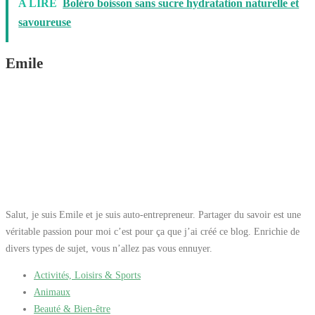
A LIRE
Boléro boisson sans sucre hydratation naturelle et
disponible en format
100ml rechargeable,
savoureuse
compatible avec la
recharge 150ml.
Emile
Salut, je suis Emile et je suis auto-entrepreneur. Partager du savoir est une
véritable passion pour moi c’est pour ça que j’ai créé ce blog. Enrichie de
divers types de sujet, vous n’allez pas vous ennuyer.
Activités, Loisirs & Sports
Animaux
Beauté & Bien-être