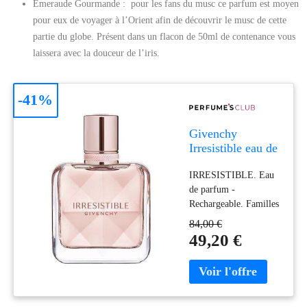
Emeraude Gourmande : pour les fans du musc ce parfum est moyen
pour eux de voyager à l’Orient afin de découvrir le musc de cette
partie du globe. Présent dans un flacon de 50ml de contenance vous
laissera avec la douceur de l’iris.
-41%
Givenchy
Irresistible eau de
parfum vapeur 35
IRRESISTIBLE. Eau
ml
de parfum -
Rechargeable. Familles
Olfactives: Boisées,
84,00 €
Florales, Fruitées. Les
49,20 €
tendances: Parfums
séduisants. Green
beauty: Emballage
durable, Rechargeable
et rechargeable