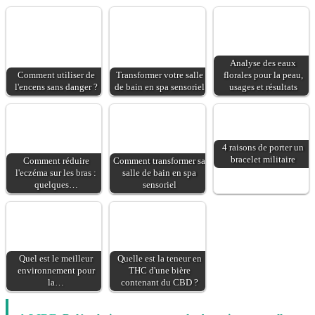
facetté, tout en
composition s'ouvre sur
transparence, révèle la
la Rose Essential
teinte rosée d'un jus
opulente, confectionnée
lumineux. Irresistible
à partir de bourgeons
Eau de Parfum est
Analyse des eaux
récoltés aux premières
disponible en format
Comment utiliser de
Transformer votre salle
florales pour la peau,
lueurs du jour sur les
l'encens sans danger ?
de bain en spa sensoriel
usages et résultats
100ml rechargeable,
flancs des montagnes
compatible avec la
d'Isparta en Turquie.
recharge 150ml.
La Poire savoureuse et
l'Iris délicat fusionnent
4 raisons de porter un
avec des notes
bracelet militaire
Comment réduire
Comment transformer sa
d'Ambrette et de Musc
l'eczéma sur les bras :
salle de bain en spa
pour créer un parfum
quelques…
sensoriel
pour femme auquel il
est impossible de
résister. Le flacon
facetté, tout en
transparence, révèle la
Quel est le meilleur
Quelle est la teneur en
environnement pour
THC d'une bière
teinte rosée d'un jus
la…
contenant du CBD ?
lumineux. Irresistible
Eau de Parfum est