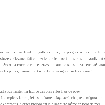
 joue parfois à un détail : un galbe de lame, une poignée satinée, une te
stesse
et élégance fait oublier les anciens portillons bois qui gonflaient
lées de la Foire de Nantes 2025, un taux de 67 % de visiteurs déclarait 
i les piliers, charnières et anecdotes partagées par les voisins !
tallation
limitent la fatigue des bras et les frais de pose.
L complète, lames pleines ou barreaudage aéré, chaque configuration t
et renforts internes prolongent la
durabilité
même en bord de mer.