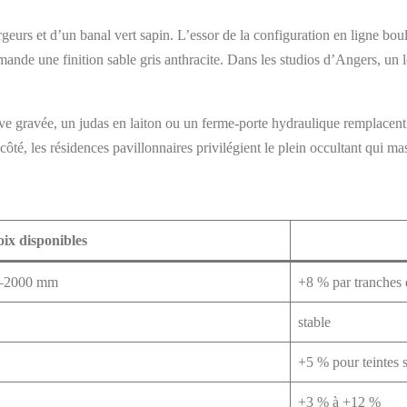
argeurs et d’un banal vert sapin. L’essor de la configuration en ligne boul
ande une finition sable gris anthracite. Dans les studios d’Angers, un lo
e gravée, un judas en laiton ou un ferme-porte hydraulique remplacent l
côté, les résidences pavillonnaires privilégient le plein occultant qui mas
ix disponibles
0–2000 mm
+8 % par tranches 
stable
+5 % pour teintes 
+3 % à +12 %