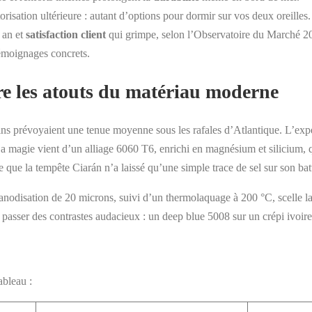
orisation ultérieure : autant d’options pour dormir sur vos deux oreilles.
 an et
satisfaction client
qui grimpe, selon l’Observatoire du Marché 2
témoignages concrets.
e les atouts du matériau moderne
ains prévoyaient une tenue moyenne sous les rafales d’Atlantique. L’exp
La magie vient d’un alliage 6060 T6, enrichi en magnésium et silicium, 
te que la tempête Ciarán n’a laissé qu’une simple trace de sel sur son b
anodisation de 20 microns, suivi d’un thermolaquage à 200 °C, scelle la 
 passer des contrastes audacieux : un deep blue 5008 sur un crépi ivoire
ableau :