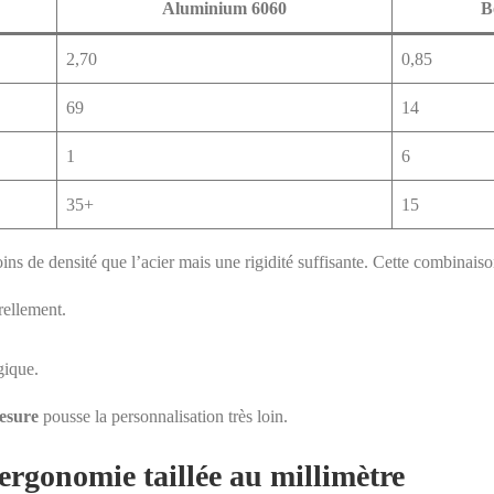
Aluminium 6060
B
2,70
0,85
69
14
1
6
35+
15
ns de densité que l’acier mais une rigidité suffisante. Cette combinaison
rellement.
gique.
esure
pousse la personnalisation très loin.
 ergonomie taillée au millimètre