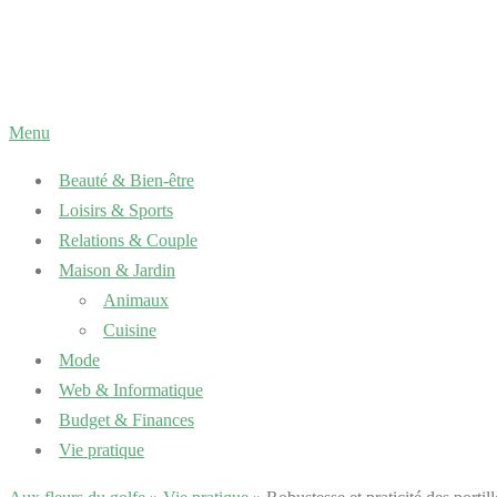
Aller
au
contenu
Menu
Beauté & Bien-être
Loisirs & Sports
Relations & Couple
Maison & Jardin
Animaux
Cuisine
Mode
Web & Informatique
Budget & Finances
Vie pratique