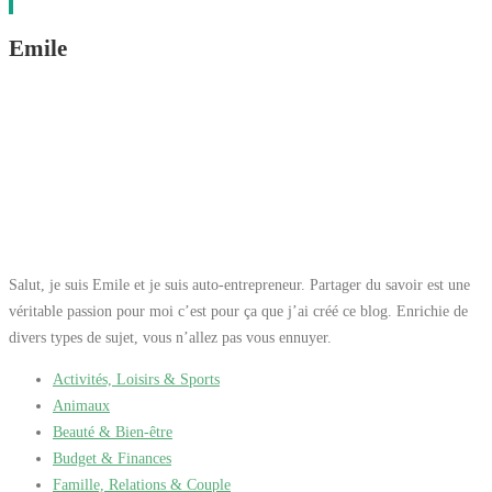
cheveux Mode
dilatés, apaise les
d’emploi : Appliquez
Emile
irritations, renforce la
une quantité
barrière protectrice
raisonnable de
cutanée et améliore
shampooing sur les
ainsi le niveau
cheveux mouillés.
d’hydratation de la
Faites mousser et
peau, aide à réguler la
rincez abondamment.
production de sébum
cutané, agit contre
l’acné et les rougeurs
Mode d’emploi :
Appliquez sur le cuir
Salut, je suis Emile et je suis auto-entrepreneur. Partager du savoir est une
chevelu sec et massez
véritable passion pour moi c’est pour ça que j’ai créé ce blog. Enrichie de
délicatement. Ne rincez
divers types de sujet, vous n’allez pas vous ennuyer.
pas.
Activités, Loisirs & Sports
Animaux
Beauté & Bien-être
Budget & Finances
Famille, Relations & Couple