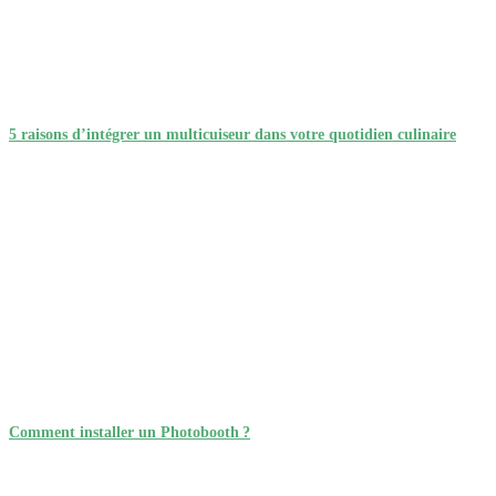
5 raisons d’intégrer un multicuiseur dans votre quotidien culinaire
Comment installer un Photobooth ?