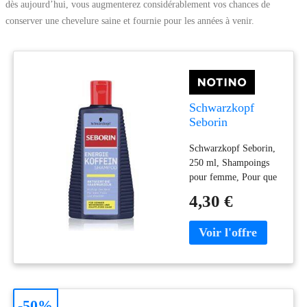
dès aujourd’hui, vous augmenterez considérablement vos chances de
conserver une chevelure saine et fournie pour les années à venir.
Schwarzkopf
Seborin
shampoing à la
Schwarzkopf Seborin,
caféine pour
250 ml, Shampoings
cheveux en perte
pour femme, Pour que
de densité 250 ml
vos cheveux restent
4,30 €
sains, brillants et pleins
de vie, il est important
de leur apporter les
soins adéquats. La
première étape passe
par un lavage régulier
des cheveux. Le
-50%
shampoing