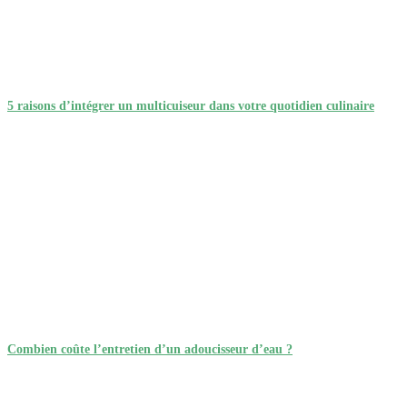
5 raisons d’intégrer un multicuiseur dans votre quotidien culinaire
Combien coûte l’entretien d’un adoucisseur d’eau ?