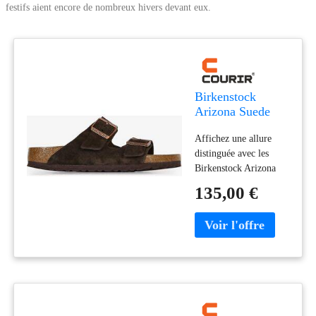
festifs aient encore de nombreux hivers devant eux.
Birkenstock
Arizona Suede
Mocca marron 40
Affichez une allure
femme
distinguée avec les
Birkenstock Arizona
Suede Mocca en
135,00 €
marron. Leur design
minimaliste et raffiné
rehausse votre style
avec une touche de
sophistication. Leur
conception en daim de
qualité offre à la fois
confort et élégance