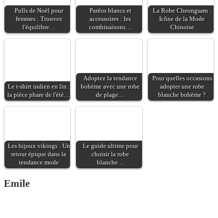
stretch Taille mi-haute
Pulls de Noël pour
Paréos blancs et
La Robe Cheongsam :
Fermeture boutonnée et
femmes : Trouvez
accessoires : les
Icône de la Mode
zippée Style 5 poches
l'équilibre…
combinaisons…
Chinoise
Jambe large et droite
Longueur 7/8 Nom de
la couleur : Golden
Beige Matière : 97%
coton, 3% élasthanne
Adoptez la tendance
Pour quelles occasions
Le t-shirt indien en lin :
bohème avec une robe
adopter une robe
la pièce phare de l'été…
de plage…
blanche bohème ?
Les bijoux vikings : Un
Le guide ultime pour
retour épique dans la
choisir la robe
tendance mode
blanche…
Emile