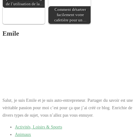
montage: Montage des
de l’utilisation de la…
rails, Remarque 1:
Comment détartrer
facilement votre
Charge maximale 16A,
cafetière pour un…
Remarque 2: Testé par
VDE, remarque5: Des
Emile
informations détaillées
sur la planification
peuvent être trouvées
dans la zone de service
sous la rubrique
"Téléchargements".
Salut, je suis Emile et je suis auto-entrepreneur. Partager du savoir est une
véritable passion pour moi c’est pour ça que j’ai créé ce blog. Enrichie de
divers types de sujet, vous n’allez pas vous ennuyer.
Activités, Loisirs & Sports
Animaux