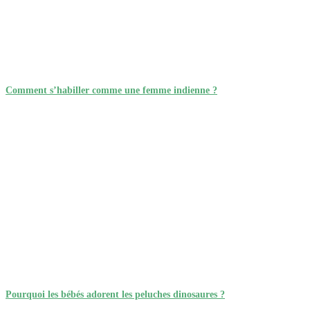
Comment s’habiller comme une femme indienne ?
Pourquoi les bébés adorent les peluches dinosaures ?