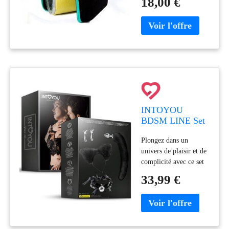
18,00 €
fonction de la largeur
de vos peaux.
INTOYOU
BDSM LINE Set
de 4 accessoires
Plongez dans un
BDSM pour jeux
univers de plaisir et de
de rôle sensuels
complicité avec ce set
de 4 accessoires
33,99 €
BDSM, pensé pour
accompagner vos jeux
de rôle avec délicatesse
et intensité 🖤.Des
textures variées pour