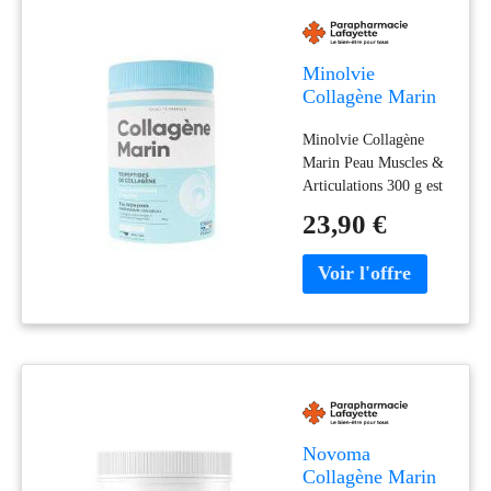
Minolvie
Collagène Marin
Peau Muscles &
Minolvie Collagène
Articulations 300
Marin Peau Muscles &
g - Pot 300 g
Articulations 300 g est
un complément
23,90 €
alimentaire formulé à
base de collagène
marin pour sublimer la
peau et préserver la
santé des
articulationsGrâce
Novoma
Collagène Marin