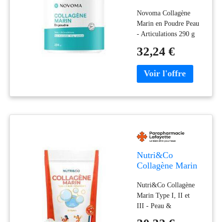
en Poudre Peau -
Novoma Collagène
Articulations 290
Marin en Poudre Peau
g - Pot 284 g
- Articulations 290 g
est un complément
32,24 €
alimentaire
formulé pour une peau
éclatante et des
articulations en pleine
forme.Il est formulé à
base de collagène
marin
Nutri&Co
Collagène Marin
Type I, II et III
Nutri&Co Collagène
Peau &
Marin Type I, II et
Articulations
III - Peau &
Goût Neutre - 180
Articulations en
g - Doypack 180