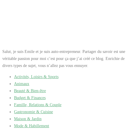
dents favorise la bonne
santé des cartilages, des
tendons et des
ligaments
Salut, je suis Emile et je suis auto-entrepreneur. Partager du savoir est une
véritable passion pour moi c’est pour ça que j’ai créé ce blog. Enrichie de
divers types de sujet, vous n’allez pas vous ennuyer.
Activités, Loisirs & Sports
Animaux
Beauté & Bien-être
Budget & Finances
Famille, Relations & Couple
Gastronomie & Cuisine
Maison & Jardin
Mode & Habillement