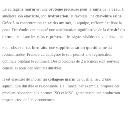
Le
collagène marin
est une
protéine
précieuse pour la
santé
de la
peau
. Il
améliore son
élasticité
, son
hydratation
, et favorise une
chevelure saine
.
Grâce à sa concentration en
acides aminés
, il repulpe, raffermit et lisse la
peau. Des études ont montré une amélioration significative de la
densité du
derme
, réduisant les
rides
et prévenant les signes visibles du vieillissement.
Pour observer ces
bienfaits
, une
supplémentation quotidienne
est
recommandée. Prendre du collagène le soir permet une régénération
optimale pendant le sommeil. Des protocoles de 2 à 6 mois sont souvent
conseillés pour des résultats durables.
Il est essentiel de choisir un
collagène marin
de qualité, issu d’une
aquaculture durable et responsable. La France, par exemple, propose des
produits répondant aux normes ISO et MSC, garantissant une production
respectueuse de l’environnement.