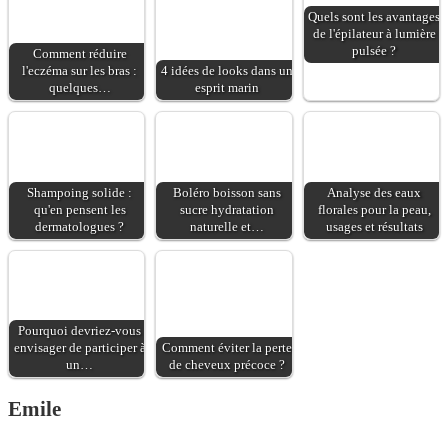
favorise la bonne santé
considérablement
Quels sont les avantages
des cheveux favorise la
de l'épilateur à lumière
réduite. Le
bonne santé des
pulsée ?
Comment réduire
complément
cartilages, des tendons
l'eczéma sur les bras :
4 idées de looks dans un
alimentaire Flow
quelques…
esprit marin
et des ligaments
Beauty Collagen 2.0
favorise la santé des
vous aide à compléter
ongles et des dents
le niveau de cet
maintient la fraîcheur
élément indispensable
d’aspect de la peau du
de l’ensemble de
Shampoing solide :
Boléro boisson sans
Analyse des eaux
corps et du visage
l’appareil locomoteur.
qu'en pensent les
sucre hydratation
florales pour la peau,
Pour un aspect plus
dermatologues ?
naturelle et…
usages et résultats
beau et une meilleure
santé. Le produit : aide
à maintenir la jeunesse
d’aspect de votre corps
maintient la fraîcheur
Pourquoi devriez-vous
envisager de participer à
Comment éviter la perte
d’aspect de la peau du
un…
de cheveux précoce ?
corps et du visage
favorise la bonne santé
Emile
des cheveux favorise la
santé des ongles et des