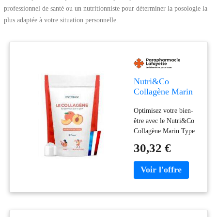
professionnel de santé ou un nutritionniste pour déterminer la posologie la
plus adaptée à votre situation personnelle.
Nutri&Co
Collagène Marin
Type 1 et 2 Peau
Optimisez votre bien-
& Articulations
être avec le Nutri&Co
Saveur Pêche 190
Collagène Marin Type
g - Doypack 190
1 et 2 Saveur Pêche
g
30,32 €
190g. Ce collagène
marin breveté de type I
et II offre une haute
assimilation pour une
peau éclatante et des
articulations