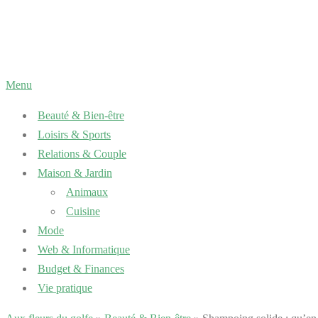
Aller
au
contenu
Menu
Beauté & Bien-être
Loisirs & Sports
Relations & Couple
Maison & Jardin
Animaux
Cuisine
Mode
Web & Informatique
Budget & Finances
Vie pratique