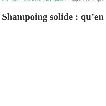
Aux fleurs du golfe
»
Beauté & Bien-être
» Shampoing solide : qu’en 
Shampoing solide : qu’en