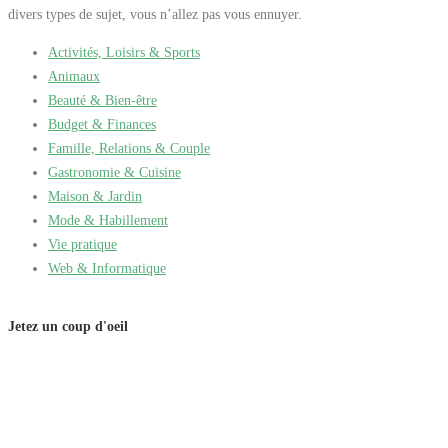
tout amateur ou
divers types de sujet, vous n’allez pas vous ennuyer.
votre expérience en
professionnel à la
vous offrant des
recherche d'un
Activités, Loisirs & Sports
conseils et des
compresseur d'air
Animaux
informations
fiable et polyvalent.
Beauté & Bien-être
supplémentaires sur vos
bières préférées. Avec
Budget & Finances
ses fonctionnalités
Famille, Relations & Couple
avancées et son design
Gastronomie & Cuisine
ergonomique, cette
Maison & Jardin
tireuse à bière est un
Mode & Habillement
choix parfait pour les
Vie pratique
amateurs de bière
Web & Informatique
souhaitant profiter de
la qualité de la bière
pression à domicile.
Jetez un coup d'oeil