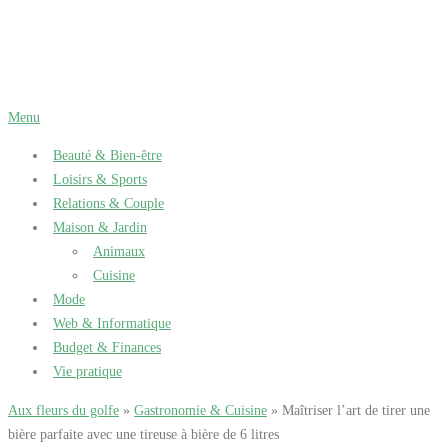
Aller
au
contenu
Menu
Beauté & Bien-être
Loisirs & Sports
Relations & Couple
Maison & Jardin
Animaux
Cuisine
Mode
Web & Informatique
Budget & Finances
Vie pratique
Aux fleurs du golfe
»
Gastronomie & Cuisine
» Maîtriser l’art de tirer une
bière parfaite avec une tireuse à bière de 6 litres