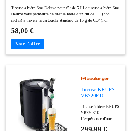
Tireuse à bière Star Deluxe pour fût de 5 LLe tireuse à bière Star
Deluxe vous permettra de tirer la bière d'un fût de 5 L (non
inclus) à travers la cartouche standard de 16 g de CO² (non
incluse). La tireuse se compose d'un corps en métal moulé sous
58,00 €
pression, d'un bec galvanisé et d'une pince en plastique. Le
montage de la tireuse et le positionnement sur le fût sont simples
et rapides. Pour tirer, il suffit d'insérer la cartouche de CO²,
d'ajuster la pression avec le régulateur approprié et d'actionner le
levier. Le nettoyage est également rapide car chaque pièce peut
être lavée séparément.Caractéristiques:Matériau : métal moulé
sous pression, plastiqueA utiliser uniquement avec des fûts de 5
LDimensions (hors tige de prélèvement) : mm 280 x 120 x
105Poids 0,558 kgIl doit êtr
Tireuse KRUPS
VB720E10
Tireuse à bière KRUPS
VB720E10 :
L'expérience d'une
bière pression à la
299,99 €