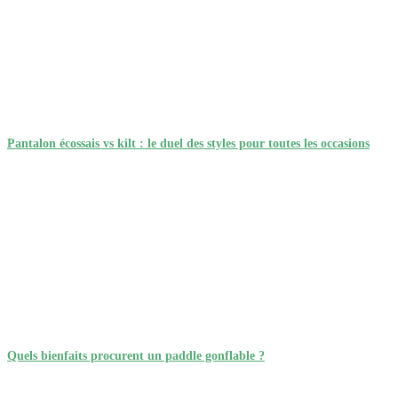
Pantalon écossais vs kilt : le duel des styles pour toutes les occasions
Quels bienfaits procurent un paddle gonflable ?