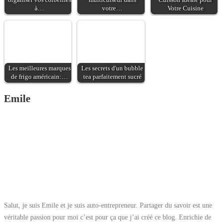
nouvelles saveurs
plus, le compresseur est
à…
votre…
Votre Cuisine
directement chez vous.
conçu avec des
De plus, le robinet
fonctionnalités
amovible assure une
conviviales telles qu'un
sécurité optimale pour
régulateur de pression
les enfants et facilite le
et des manomètres, ce
nettoyage, rendant cette
Les meilleures marques
Les secrets d'un bubble
qui permet de régler
machine idéale pour les
de frigo américain:…
tea parfaitement sucré
facilement la pression
familles. Facilité
nécessaire pour
d'entretien et
Emile
différents projets. Sa
fonctionnalités
construction solide et
avancées Le plateau
poignée intégrées
d'égouttement
facilitent son
amovible de la Tireuse
déplacement, tandis
à bière PHILIPS
que le pied de
HD3770/90 Perfect
protection assure une
Draft 6L est compatible
stabilité pendant
avec le lave-vaisselle,
l'utilisation. En bref, le
simplifiant son
compresseur lubrifié à
nettoyage.
Salut, je suis Emile et je suis auto-entrepreneur. Partager du savoir est une
l'huile HBM 24 liter est
L'application
le partenaire idéal pour
véritable passion pour moi c’est pour ça que j’ai créé ce blog. Enrichie de
PerfectDraft enrichit