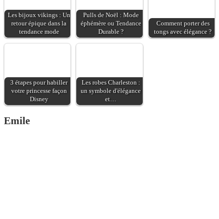
et des photos en
couleur.
Les bijoux vikings : Un
Pulls de Noël : Mode
retour épique dans la
éphémère ou Tendance
Comment porter des
tendance mode
Durable ?
tongs avec élégance ?
3 étapes pour habiller
Les robes Charleston :
votre princesse façon
un symbole d'élégance
Disney
et…
Emile