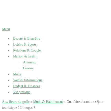
Aller
au
contenu
Menu
Beauté & Bien-être
Loisirs & Sports
Relations & Couple
Maison & Jardin
Animaux
Cuisine
Mode
Web & Informatique
Budget & Finances
Vie pratique
Aux fleurs du golfe
»
Mode & Habillement
» Que faire durant un séjour
touristique à Limoges ?