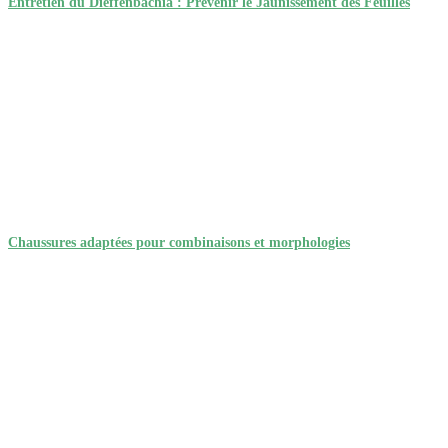
Entretien du Dieffenbachia : Prévenir le Jaunissement des Feuilles
Chaussures adaptées pour combinaisons et morphologies