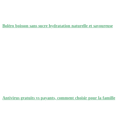
Boléro boisson sans sucre hydratation naturelle et savoureuse
Antivirus gratuits vs payants, comment choisir pour la famille