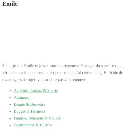
Emile
soin des cils et les
renforce souligne la
forme des yeux
s’applique rapidement
et facilement accentue
le regard et souligne la
beauté des yeux
accélère la croissance
des cils et les renforce
lutte contre la chute des
cils Mode d’emploi :
Salut, je suis Emile et je suis auto-entrepreneur. Partager du savoir est une
Appliquez le mascara
véritable passion pour moi c’est pour ça que j’ai créé ce blog. Enrichie de
sur les cils en faisant
divers types de sujet, vous n’allez pas vous ennuyer.
des mouvements doux
depuis les racines
Activités, Loisirs & Sports
jusqu’aux pointes.
Animaux
Mettez plusieurs
Beauté & Bien-être
couches pour un effet
Budget & Finances
plus marqué.
Famille, Relations & Couple
Gastronomie & Cuisine