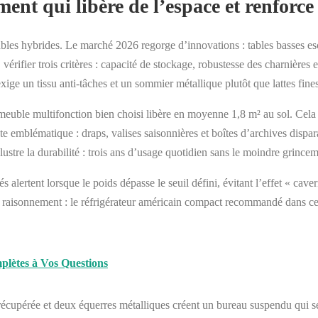
ent qui libère de l’espace et renforce 
meubles hybrides. Le marché 2026 regorge d’innovations : tables basses 
érifier trois critères : capacité de stockage, robustesse des charnières 
ige un tissu anti-tâches et un sommier métallique plutôt que lattes fines
e meuble multifonction bien choisi libère en moyenne 1,8 m² au sol. Cela
te emblématique : draps, valises saisonnières et boîtes d’archives dispar
lustre la durabilité : trois ans d’usage quotidien sans le moindre grincem
tés alertent lorsque le poids dépasse le seuil défini, évitant l’effet « 
ce raisonnement : le réfrigérateur américain compact recommandé dans c
mplètes à Vos Questions
pérée et deux équerres métalliques créent un bureau suspendu qui se rabat