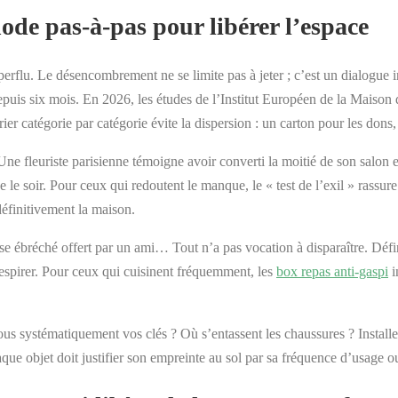
de pas-à-pas pour libérer l’espace
perflu. Le désencombrement ne se limite pas à jeter ; c’est un dialogue inté
 depuis six mois. En 2026, les études de l’Institut Européen de la Mai
rier catégorie par catégorie évite la dispersion : un carton pour les dons
 Une fleuriste parisienne témoigne avoir converti la moitié de son salon
e le soir. Pour ceux qui redoutent le manque, le « test de l’exil » rassure 
 définitivement la maison.
ase ébréché offert par un ami… Tout n’a pas vocation à disparaître. Déf
 respirer. Pour ceux qui cuisinent fréquemment, les
box repas anti-gaspi
i
ous systématiquement vos clés ? Où s’entassent les chaussures ? Installe
que objet doit justifier son empreinte au sol par sa fréquence d’usage ou