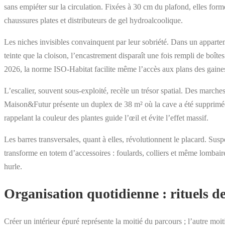
sans empiéter sur la circulation. Fixées à 30 cm du plafond, elles form
chaussures plates et distributeurs de gel hydroalcoolique.
Les niches invisibles convainquent par leur sobriété. Dans un apparte
teinte que la cloison, l’encastrement disparaît une fois rempli de boî
2026, la norme ISO-Habitat facilite même l’accès aux plans des gaines
L’escalier, souvent sous-exploité, recèle un trésor spatial. Des marches 
Maison&Futur présente un duplex de 38 m² où la cave a été supprimée ; 
rappelant la couleur des plantes guide l’œil et évite l’effet massif.
Les barres transversales, quant à elles, révolutionnent le placard. Sus
transforme en totem d’accessoires : foulards, colliers et même lombaires
hurle.
Organisation quotidienne : rituels de
Créer un intérieur épuré représente la moitié du parcours ; l’autre moi