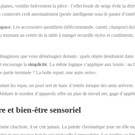
s planes, ventiler brièvement la pièce : l’effet boule de neige évite la 
connectés croît anormalement (pesée intelligente sous le panier d’entré
space
. Les accessoires quotidiens (télécommande, carnet, chargeur) doiv
tournant au centre de la table à manger recueille stylos et condiments. 
». Imaginons que vous déménagiez demain : quels objets tiendraient dans u
et encourage la
simplicité
. La même logique s’applique aux loisirs : au 
artie terminée ? La boîte repart, une autre arrive.
dant les repas, un pouf sert de banc d’entrée lorsque des amis arrivent.
Réduire le nombre d’appareils offre un plan de travail net, gage d’appétit 
e et bien-être sensoriel
lisme chuchote, il ne crie jamais. La palette chromatique joue un rôle m
nde) et une nuance boisée qui réchauffe l’atmosphère. Les textiles se limi