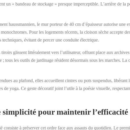
ent un « bandeau de stockage » presque imperceptible. L’arrière de la po
ment haussmannien, le mur porteur de 40 cm d’épaisseur autorise une exc
tes monochromes. Pour les logements récents, la cloison sèche accepte de
 techniques, évitant de percer une conduite électrique.
tiroirs glissent littéralement vers l’utilisateur, offrant place aux archiv
tous les outils de jardinage résident désormais sous les marches. La con
pendues au plafond, elles accueillent cintres ou pots suspendus, libérant
 de yoga. Ce geste décoratif joint l’utile à la poésie visuelle, respecta
 simplicité pour maintenir l’efficacité
tié consiste à préserver cet ordre face aux assauts du quotidien. Le prem