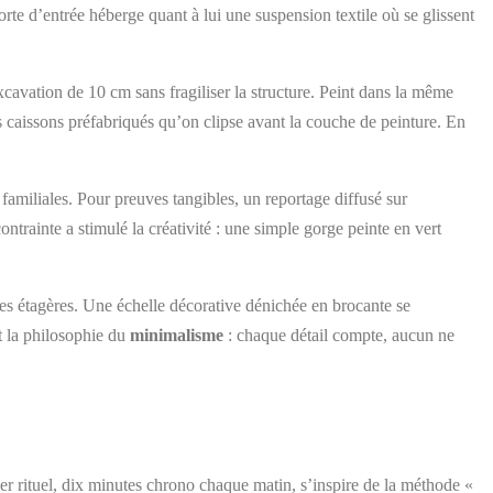
rte d’entrée héberge quant à lui une suspension textile où se glissent
avation de 10 cm sans fragiliser la structure. Peint dans la même
s caissons préfabriqués qu’on clipse avant la couche de peinture. En
es familiales. Pour preuves tangibles, un reportage diffusé sur
trainte a stimulé la créativité : une simple gorge peinte en vert
 les étagères. Une échelle décorative dénichée en brocante se
nt la philosophie du
minimalisme
: chaque détail compte, aucun ne
ier rituel, dix minutes chrono chaque matin, s’inspire de la méthode «