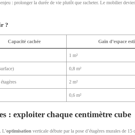
’enjeu : prolonger la durée de vie plutôt que racheter. Le mobilier devien
ir ?
Capacité cachée
Gain d’espace est
1 m²
surface)
0,8 m²
 étagères
2 m²
0,6 m²
es : exploiter chaque centimètre cube
. L’
optimisation
verticale débute par la pose d’étagères murales de 15 c