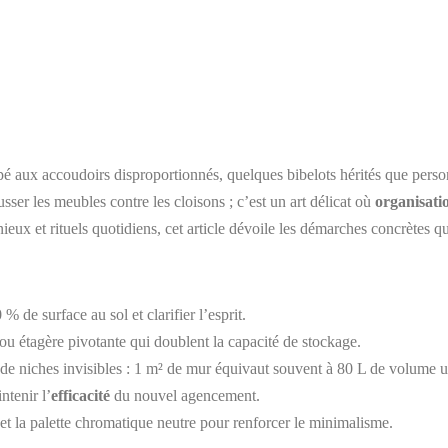
é aux accoudoirs disproportionnés, quelques bibelots hérités que person
ser les meubles contre les cloisons ; c’est un art délicat où
organisati
énieux et rituels quotidiens, cet article dévoile les démarches concrètes
% de surface au sol et clarifier l’esprit.
rs ou étagère pivotante qui doublent la capacité de stockage.
n de niches invisibles : 1 m² de mur équivaut souvent à 80 L de volume ut
tenir l’
efficacité
du nouvel agencement.
es et la palette chromatique neutre pour renforcer le minimalisme.