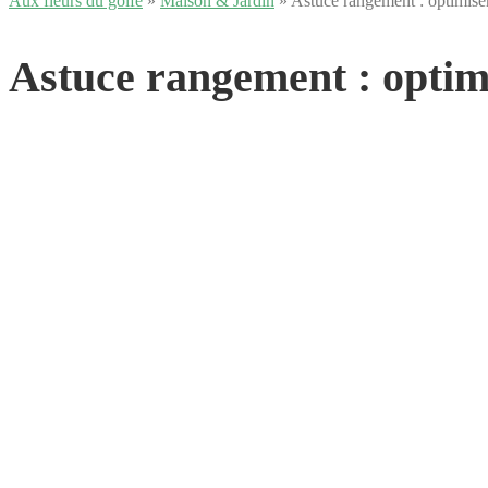
Aux fleurs du golfe
»
Maison & Jardin
» Astuce rangement : optimiser
Astuce rangement : optim