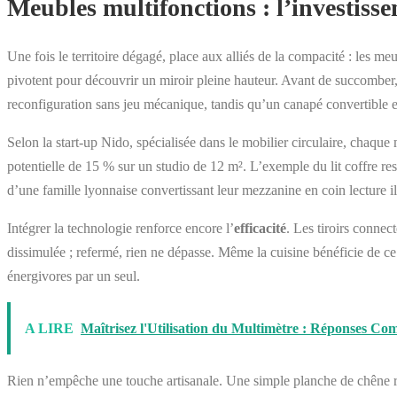
Meubles multifonctions : l’investissem
Une fois le territoire dégagé, place aux alliés de la compacité : les 
pivotent pour découvrir un miroir pleine hauteur. Avant de succomber, v
reconfiguration sans jeu mécanique, tandis qu’un canapé convertible ex
Selon la start-up Nido, spécialisée dans le mobilier circulaire, chaqu
potentielle de 15 % sur un studio de 12 m². L’exemple du lit coffre res
d’une famille lyonnaise convertissant leur mezzanine en coin lecture il
Intégrer la technologie renforce encore l’
efficacité
. Les tiroirs connec
dissimulée ; refermé, rien ne dépasse. Même la cuisine bénéficie de 
énergivores par un seul.
A LIRE
Maîtrisez l'Utilisation du Multimètre : Réponses Co
Rien n’empêche une touche artisanale. Une simple planche de chêne récu