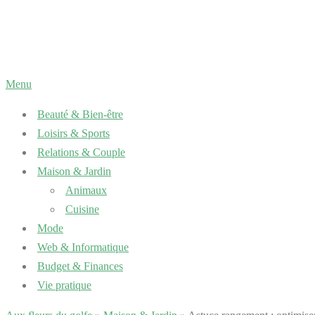
Aller
au
contenu
Menu
Beauté & Bien-être
Loisirs & Sports
Relations & Couple
Maison & Jardin
Animaux
Cuisine
Mode
Web & Informatique
Budget & Finances
Vie pratique