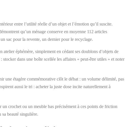
rieur entre l’utilité réelle d’un objet et l’émotion qu’il suscite.
son démontrent qu’un ménage conserve en moyenne 112 articles
, un sac pour la revente, un dernier pour le recyclage.
 en atelier éphémère, simplement en cédant ses doublons d’objets de
: stocker dans une boîte scellée les affaires « peut-être utiles » et noter
inir une étagère commémorative clôt le débat : un volume délimité, pas
nspirent aussi le tri : acheter la juste dose incite naturellement à
r un crochet ou un meuble bas précisément à ces points de friction
 sa beauté singulière.