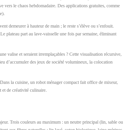
dérive vers le chaos hebdomadaire. Des applications gratuites, comme
e).
ent demeurer à hauteur de main ; le reste s’élève ou s’enfouit.
Le plateau part au lave-vaisselle une fois par semaine, éliminant
ne valise et seraient irremplaçables ? Cette visualisation récursive,
lieu d’accumuler des jeux de société volumineux, la colocation
 Dans la cuisine, un robot ménager compact fait office de mixeur,
et de créativité culinaire.
ajeur. Trois couleurs au maximum : un neutre principal (lin, sable ou
tent aux fibres naturelles : lin lavé, coton biologique, laine mérinos