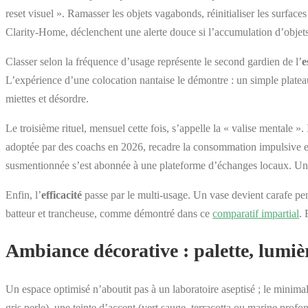
reset visuel ». Ramasser les objets vagabonds, réinitialiser les surface
Clarity-Home, déclenchent une alerte douce si l’accumulation d’objets 
Classer selon la fréquence d’usage représente le second gardien de l’
e
L’expérience d’une colocation nantaise le démontre : un simple plateau 
miettes et désordre.
Le troisième rituel, mensuel cette fois, s’appelle la « valise mentale 
adoptée par des coachs en 2026, recadre la consommation impulsive 
susmentionnée s’est abonnée à une plateforme d’échanges locaux. Une p
Enfin, l’
efficacité
passe par le multi-usage. Un vase devient carafe pen
batteur et trancheuse, comme démontré dans ce
comparatif impartial
. 
Ambiance décorative : palette, lumièr
Un espace optimisé n’aboutit pas à un laboratoire aseptisé ; le minima
gris perle), une teinte d’accent (vert sauge, terracotta ou marine profo