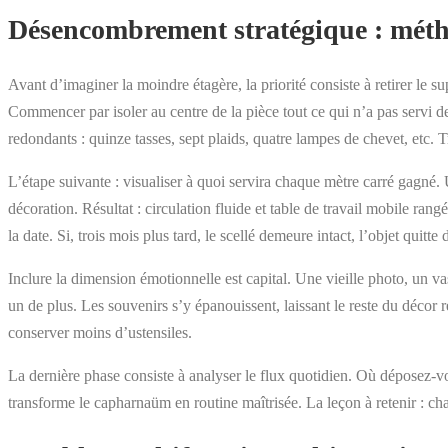
Désencombrement stratégique : métho
Avant d’imaginer la moindre étagère, la priorité consiste à retirer le su
Commencer par isoler au centre de la pièce tout ce qui n’a pas servi
redondants : quinze tasses, sept plaids, quatre lampes de chevet, etc. T
L’étape suivante : visualiser à quoi servira chaque mètre carré gagné.
décoration. Résultat : circulation fluide et table de travail mobile rangé
la date. Si, trois mois plus tard, le scellé demeure intact, l’objet quitte
Inclure la dimension émotionnelle est capital. Une vieille photo, un v
un de plus. Les souvenirs s’y épanouissent, laissant le reste du décor
conserver moins d’ustensiles.
La dernière phase consiste à analyser le flux quotidien. Où déposez-v
transforme le capharnaüm en routine maîtrisée. La leçon à retenir : cha