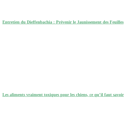
Entretien du Dieffenbachia : Prévenir le Jaunissement des Feuilles
Les aliments vraiment toxiques pour les chiens, ce qu’il faut savoir