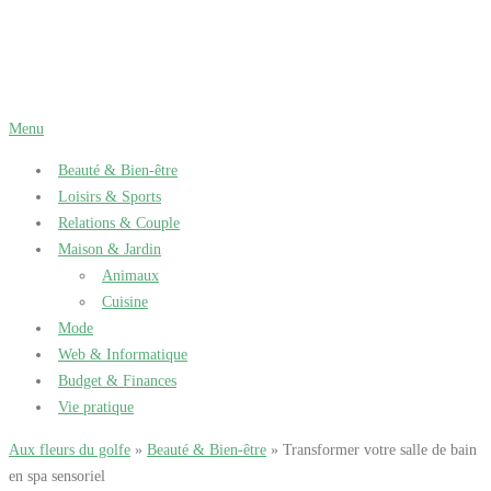
Aller
au
contenu
Menu
Beauté & Bien-être
Loisirs & Sports
Relations & Couple
Maison & Jardin
Animaux
Cuisine
Mode
Web & Informatique
Budget & Finances
Vie pratique
Aux fleurs du golfe
»
Beauté & Bien-être
» Transformer votre salle de bain
en spa sensoriel