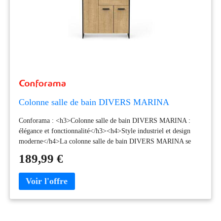
connexion Plug & Play
Certifié Microsoft
Teams
Colonne salle de bain DIVERS MARINA
Conforama : <h3>Colonne salle de bain DIVERS MARINA :
élégance et fonctionnalité</h3><h4>Style industriel et design
moderne</h4>La colonne salle de bain DIVERS MARINA se
distingue par son style industriel, alliant modernité et élégance.
189,99 €
Sa finition en panneau de particules de bois avec un décor
mélaminé noir et imitation bois confère à votre salle de bain une
ambiance contemporaine et raffinée. Ce meuble s'intègre
parfaitement dans un intérieur moderne, apportant une touche de
caractère à votre espace. Avec ses lignes épurées et son design
sobre, il se marie aisément avec différents styles de décoration,