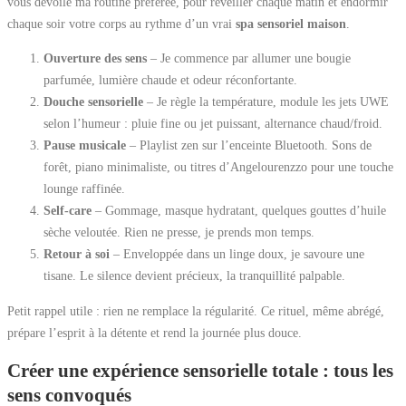
vous dévoile ma routine préférée, pour réveiller chaque matin et endormir
chaque soir votre corps au rythme d’un vrai
spa sensoriel maison
.
Ouverture des sens
– Je commence par allumer une bougie
parfumée, lumière chaude et odeur réconfortante.
Douche sensorielle
– Je règle la température, module les jets UWE
selon l’humeur : pluie fine ou jet puissant, alternance chaud/froid.
Pause musicale
– Playlist zen sur l’enceinte Bluetooth. Sons de
forêt, piano minimaliste, ou titres d’Angelourenzzo pour une touche
lounge raffinée.
Self-care
– Gommage, masque hydratant, quelques gouttes d’huile
sèche veloutée. Rien ne presse, je prends mon temps.
Retour à soi
– Enveloppée dans un linge doux, je savoure une
tisane. Le silence devient précieux, la tranquillité palpable.
Petit rappel utile : rien ne remplace la régularité. Ce rituel, même abrégé,
prépare l’esprit à la détente et rend la journée plus douce.
Créer une expérience sensorielle totale : tous les
sens convoqués