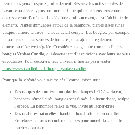
Fermez les yeux. Inspirez profondément. Respirez les notes subtiles de
lavande
ou d’eucalyptus, un fond parfumé qui colle à vos sens comme un
doux souvenir d’enfance. La clé d’une
ambiance zen
, c’est l’alchimie des
éléments. Plantes immuables autour de la baignoire, pierres lisses sur la
vasque, lumière tamisée – chaque détail compte. Les bougies, par exemple,
ne sont pas que des sources de lumière ; elles ajoutent également une
dimension olfactive inégalée. Considérez une gamme comme celle des
bougies Yankee Candle
, qui évoque tant d’inspirations avec leurs senteurs
envoûtantes. Pour découvrir leur univers, n’hésitez pas à visiter
https://www.candletime.fr/bougie-yankee-candle/
.
Pour que la sérénité vous saisisse dès l’entrée, misez sur :
Des nappes de lumière modulables
: lampes LED à variateur,
bandeaux rétroéclairés, bougies sans fumée. La lueur danse, sculpte
l’espace. La pénombre relaxe la vue, invite au lâcher-prise.
Des matières naturelles
: bambou, bois flotté, coton douillet.
Entrelacez textures et couleurs neutres pour nourrir la vue et le
toucher d’apaisement.