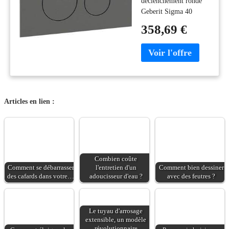
déclenchement ronde
115628QD1
Geberit Sigma 40
Ronde, chrome
115628QD1 pour
noir / brossé,
358,69 €
l'actionnement de la
revêtement facile
chasse d'eau des
à nettoyer, pour
réservoirs encastrés
double chasse,
Sigma Largeur 24,6
Ronde
cm
Articles en lien :
Combien coûte
Comment se débarrasser
l'entretien d'un
Comment bien dessiner
des cafards dans votre…
adoucisseur d'eau ?
avec des feutres ?
Le tuyau d'arrosage
extensible, un modèle
révolutionnaire