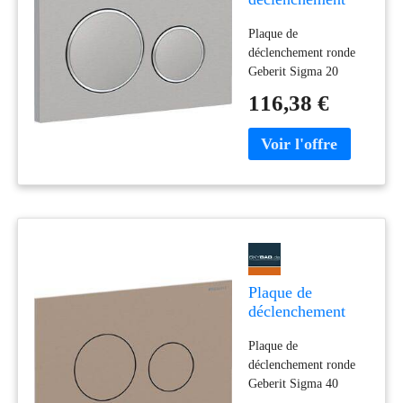
Geberit Sigma 20
Plaque de
Round
déclenchement ronde
115882SN1 en
Geberit Sigma 20
acier inoxydable
115882SN1
brossé/poli, facile
116,38 €
à nettoyer
Plaque de
déclenchement
Geberit Sigma 40
Plaque de
Round
déclenchement ronde
115628QB1
Geberit Sigma 40
Ronde, or rose /
115628QB1 pour